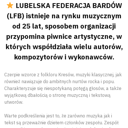
LUBELSKA FEDERACJA BARDÓW
(LFB) istnieje na rynku muzycznym
od 25 lat, sposobem organizacji
przypomina piwnice artystyczne, w
których współdziała wielu autorów,
kompozytorów i wykonawców.
Czerpie wzorce z folkloru Kresów, muzyki klasycznej, jak
również nawiązuje do ambitnych nurtów rocka i popu.
Charakteryzuje się niespotykaną potęgą głosów, a także
wyjątkową dbałością o stronę muzyczną i tekstową
utworów.
Warte podkreślenia jest to, że zarówno muzyka jak i
tekst są przeważnie dziełem członków zespołu. Zespół