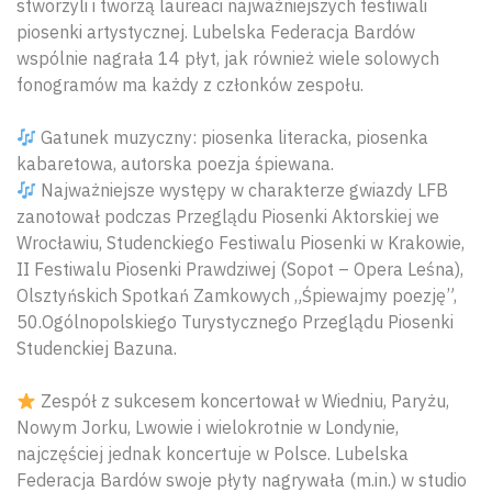
stworzyli i tworzą laureaci najważniejszych festiwali
piosenki artystycznej. Lubelska Federacja Bardów
wspólnie nagrała 14 płyt, jak również wiele solowych
fonogramów ma każdy z członków zespołu.
Gatunek muzyczny: piosenka literacka, piosenka
kabaretowa, autorska poezja śpiewana.
Najważniejsze występy w charakterze gwiazdy LFB
zanotował podczas Przeglądu Piosenki Aktorskiej we
Wrocławiu, Studenckiego Festiwalu Piosenki w Krakowie,
II Festiwalu Piosenki Prawdziwej (Sopot – Opera Leśna),
Olsztyńskich Spotkań Zamkowych „Śpiewajmy poezję”,
50.Ogólnopolskiego Turystycznego Przeglądu Piosenki
Studenckiej Bazuna.
Zespół z sukcesem koncertował w Wiedniu, Paryżu,
Nowym Jorku, Lwowie i wielokrotnie w Londynie,
najczęściej jednak koncertuje w Polsce. Lubelska
Federacja Bardów swoje płyty nagrywała (m.in.) w studio