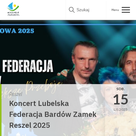
Skip
to
content
SOB.
15
Reszel
Koncert Lubelska
LIS 2025
Federacja Bardów Zamek
Reszel 2025