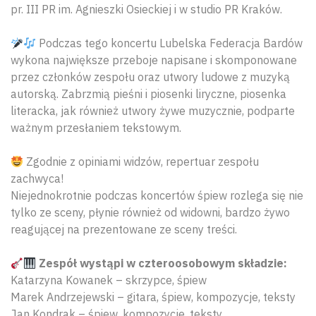
pr. III PR im. Agnieszki Osieckiej i w studio PR Kraków.
Podczas tego koncertu Lubelska Federacja Bardów
wykona największe przeboje napisane i skomponowane
przez członków zespołu oraz utwory ludowe z muzyką
autorską. Zabrzmią pieśni i piosenki liryczne, piosenka
literacka, jak również utwory żywe muzycznie, podparte
ważnym przesłaniem tekstowym.
Zgodnie z opiniami widzów, repertuar zespołu
zachwyca!
Niejednokrotnie podczas koncertów śpiew rozlega się nie
tylko ze sceny, płynie również od widowni, bardzo żywo
reagującej na prezentowane ze sceny treści.
Wyszu
Zespół wystąpi w czteroosobowym składzie:
Katarzyna Kowanek – skrzypce, śpiew
Marek Andrzejewski – gitara, śpiew, kompozycje, teksty
Jan Kondrak – śpiew, kompozycje, teksty