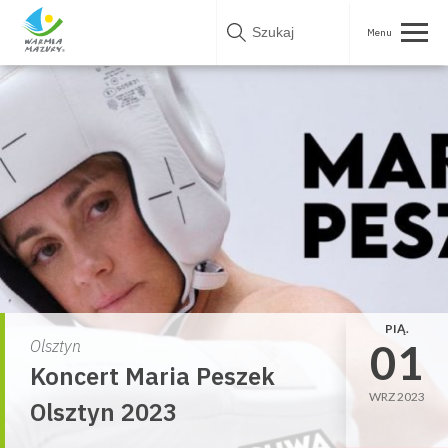
Skip
to
content
PIĄ.
01
Olsztyn
Koncert Maria Peszek
WRZ 2023
Olsztyn 2023