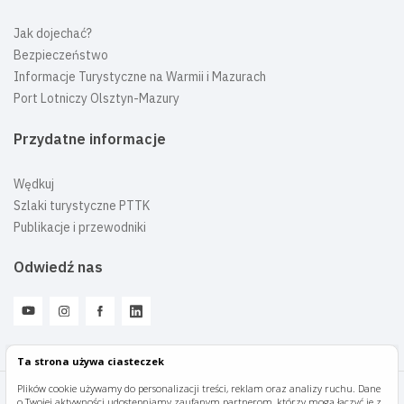
Jak dojechać?
Bezpieczeństwo
Informacje Turystyczne na Warmii i Mazurach
Port Lotniczy Olsztyn-Mazury
Przydatne informacje
Wędkuj
Szlaki turystyczne PTTK
Publikacje i przewodniki
Odwiedź nas
Ta strona używa ciasteczek
Plików cookie używamy do personalizacji treści, reklam oraz analizy ruchu. Dane
o Twojej aktywności udostępniamy zaufanym partnerom, którzy mogą łączyć je z