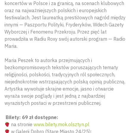
koncertów w Polsce i za granicą, na scenach klubowych
oraz na najważniejszych polskich i europejskich
festiwalach. Jest laureatką prestiżowych nagród między
innymi — Paszportu Polityki, Fryderyków, Wdech Gazety
Wyborczej i Fenomenu Przekroju. Przez pięć lat
prowadziła w Radiu Roxy swój autorski program — Radio
Maria.
Maria Peszek to autorka przejmujących i
bezkompromisowych tekstów poruszających tematy
religijności, polskości, tradycyjnych ról społecznych,
niejednokrotnie wstrząsających polską opinią publiczną.
Artystka wywołuje skrajne emocje, jasno i otwarcie
wyraża swoje poglądy i jest jedną z najbardziej
wyrazistych postaci w przestrzeni publicznej.
Bilety: 69 zł dostępne:
na stronie
www.bilety.mok.olsztyn.pl
w Galerii Dobro (Stare Miasto 24/25);