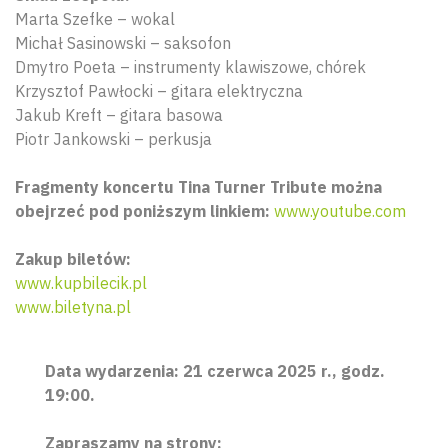
Marta Szefke – wokal
Michał Sasinowski – saksofon
Dmytro Poeta – instrumenty klawiszowe, chórek
Krzysztof Pawłocki – gitara elektryczna
Jakub Kreft – gitara basowa
Piotr Jankowski – perkusja
Fragmenty koncertu Tina Turner Tribute można
obejrzeć pod poniższym linkiem:
www.youtube.com
Zakup biletów:
www.kupbilecik.pl
www.biletyna.pl
Wyszu
Data wydarzenia: 21 czerwca 2025 r., godz.
19:00.
Zapraszamy na strony: