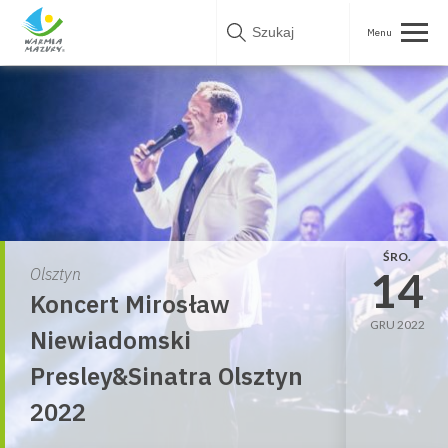
Skip
to
content
ŚRO.
14
Olsztyn
Koncert Mirosław
GRU 2022
Niewiadomski
Presley&Sinatra Olsztyn
2022