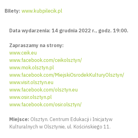
Bilety:
www.kubpilecik.pl
Data wydarzenia: 14 grudnia 2022 r., godz. 19:00.
Zapraszamy na strony:
www.ceik.eu
www.facebook.com/ceikolsztyn/
www.mok.olsztyn.pl
www.facebook.com/MiejskiOsrodekKulturyOlsztyn/
www.visit.olsztyn.eu
www.facebook.com/olsztyn.eu
Wyszu
www.osir.olsztyn.pl
www.facebook.com/osir.olsztyn/
Miejsce:
Olsztyn. Centrum Edukacji i Inicjatyw
Kulturalnych w Olsztynie, ul. Kościńskiego 11.