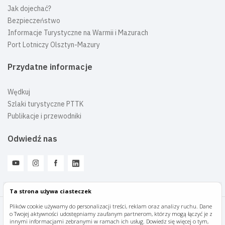
Jak dojechać?
Bezpieczeństwo
Informacje Turystyczne na Warmii i Mazurach
Port Lotniczy Olsztyn-Mazury
Przydatne informacje
Wędkuj
Szlaki turystyczne PTTK
Publikacje i przewodniki
Odwiedź nas
Ta strona używa ciasteczek
Plików cookie używamy do personalizacji treści, reklam oraz analizy ruchu. Dane
o Twojej aktywności udostępniamy zaufanym partnerom, którzy mogą łączyć je z
Mazury Travel © 2026
innymi informacjami zebranymi w ramach ich usług. Dowiedz się więcej o tym,