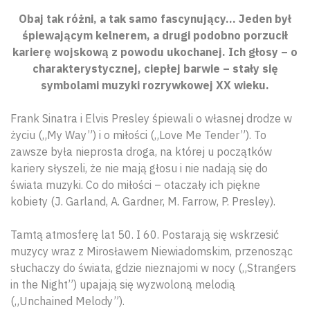
Obaj tak różni, a tak samo fascynujący… Jeden był
śpiewającym kelnerem, a drugi podobno porzucił
karierę wojskową z powodu ukochanej. Ich głosy – o
charakterystycznej, ciepłej barwie – stały się
symbolami muzyki rozrywkowej XX wieku.
Frank Sinatra i Elvis Presley śpiewali o własnej drodze w
życiu („My Way”) i o miłości („Love Me Tender”). To
zawsze była nieprosta droga, na której u początków
kariery słyszeli, że nie mają głosu i nie nadają się do
świata muzyki. Co do miłości – otaczały ich piękne
kobiety (J. Garland, A. Gardner, M. Farrow, P. Presley).
Tamtą atmosferę lat 50. I 60. Postarają się wskrzesić
muzycy wraz z Mirosławem Niewiadomskim, przenosząc
słuchaczy do świata, gdzie nieznajomi w nocy („Strangers
in the Night”) upajają się wyzwoloną melodią
(„Unchained Melody”).