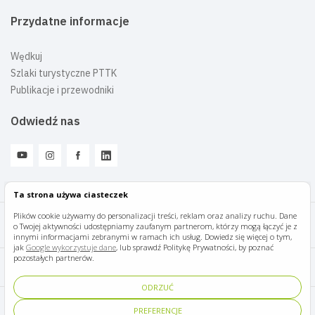
Przydatne informacje
Wędkuj
Szlaki turystyczne PTTK
Publikacje i przewodniki
Odwiedź nas
Ta strona używa ciasteczek
Plików cookie używamy do personalizacji treści, reklam oraz analizy ruchu. Dane
o Twojej aktywności udostępniamy zaufanym partnerom, którzy mogą łączyć je z
Mazury Travel © 2026
innymi informacjami zebranymi w ramach ich usług. Dowiedz się więcej o tym,
jak
Google wykorzystuje dane
, lub sprawdź Politykę Prywatności, by poznać
pozostałych partnerów.
Polityka prywatności
ODRZUĆ
Pomoc i kontakt
PREFERENCJE