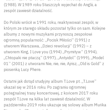
(1988). W 1989 roku Staszczyk wyjechał do Anglii, a
zespół zawiesił działalność.
Do Polski wrócił w 1991 roku, reaktywował zespół, w
którym ze starego składu pozostał tylko on sam. Kolejne
albumy z nowymi muzykami przynoszą zespołowi
ogromną popularność: „Pocisk Miłości” (1991) z
utworem Warszawa, „Dzieci rewolucji” (1992) – z
utworem King, I Love you (1994) „Prymityw” (1994),
„Chłopaki nie płaczą” (1997), „Antyidol” (1999), „Model
01” (2001) z utworami Nie, nie, nie, Ajrisz, „Old is Gold” z
piosenką Lucy Phere.
Ostatni jak dotąd studyjny album T.Love pt. „T.Love”
ukazał się w 2016 roku. Po zagraniu ogromnej
pożegnalnej trasy koncertowej, z końcem 2017 roku
zespół T.Love na kilka lat zawiesił działalność. W
październiku 2019 roku ukazuje się solowy album Muńka