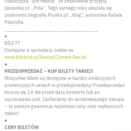
Staszczyka “Syn miasta” ze znakomicie przyjętą
piosenką pt. „Pola”. Tego samego roku ukazała się
znakomita biografia Muńka pt. „King”, autorstwa Rafała
Księżyka.
________________________________
●
BILETY
Dostępne w sprzedaży online na
www.biletyna.pl/Reszel/Zamek-Reszel
●
PRZEDSPRZEDAŻ – KUP BILETY TANIEJ!
Wyszu
Wszystkie bilety są dostępne w bardzo atrakcyjnych
promocyjnych cenach w przedsprzedaży! Przedsprzedaż
kończy się 14 dni przed datą koncertu lub po
wyczerpaniu puli. Zachęcamy do wcześniejszego zakupu
– to zawsze gwarancja najniższej ceny oraz najlepszych
miejsc!
●
CENY BILETÓW