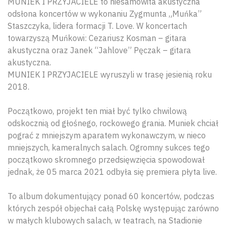
MUNIEK I PRZYJACIELE to niesamowita akustyczna
odsłona koncertów w wykonaniu Zygmunta „Muńka”
Staszczyka, lidera formacji T. Love. W koncertach
towarzyszą Muńkowi: Cezariusz Kosman – gitara
akustyczna oraz Janek “Jahlove” Pęczak – gitara
akustyczna.
MUNIEK I PRZYJACIELE wyruszyli w trasę jesienią roku
2018.
Początkowo, projekt ten miał być tylko chwilową
odskocznią od głośnego, rockowego grania. Muniek chciał
pograć z mniejszym aparatem wykonawczym, w nieco
mniejszych, kameralnych salach. Ogromny sukces tego
początkowo skromnego przedsięwzięcia spowodował
jednak, że 05 marca 2021 odbyła się premiera płyta live.
To album dokumentujący ponad 60 koncertów, podczas
których zespół objechał całą Polskę występując zarówno
w małych klubowych salach, w teatrach, na Stadionie