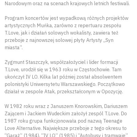
Narodowym oraz na scenach krajowych letnich festiwali.
Program koncertów jest wypadkową różnych projektów
artystycznych Muńka, zarówno z repertuaru zespołu
T.Love, jak i działań solowych wokalisty, zawiera też
przeboje z najnowszej solowej płyty Artysty „Syn
miasta”.
Zygmunt Staszczyk, współzałożyciel i lider formacji
T.Love, urodził się w 1963 roku w Częstochowie. Tam
ukończył IV LO. Kilka lat później został absolwentem
polonistyki Uniwersytetu Warszawskiego. Początkowo
działał w zespole Atak, przekształconym w Opozycję.
W 1982 roku wraz z Januszem Knorowskim, Dariuszem
Zającem i Jackiem Wudeckim założył zespól T.Love. Do
1987 roku grupa funkcjonowała pod nazwą Teenage
Love Alternative. Największe przeboje z tego okresu to
“Garaż” (1984), “IV LO” (1985) i “Autobusy i tramwaje”