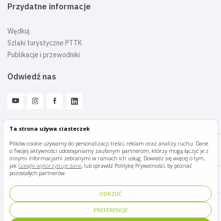
Przydatne informacje
Wędkuj
Szlaki turystyczne PTTK
Publikacje i przewodniki
Odwiedź nas
Ta strona używa ciasteczek
Plików cookie używamy do personalizacji treści, reklam oraz analizy ruchu. Dane
o Twojej aktywności udostępniamy zaufanym partnerom, którzy mogą łączyć je z
Mazury Travel © 2026
innymi informacjami zebranymi w ramach ich usług. Dowiedz się więcej o tym,
jak
Google wykorzystuje dane
, lub sprawdź Politykę Prywatności, by poznać
pozostałych partnerów.
Polityka prywatności
ODRZUĆ
Pomoc i kontakt
PREFERENCJE