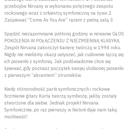
przebojów Nirvany w wykonaniu potężnego zespołu
rockowego wraz z orkiestrą symfoniczną na żywo 2.
Zaśpiewać “Come As You Are” razem z pełną salą 3.
Spędzić niezapomniane półtorej godziny w nirwanie GŁOS
POKOLENIA W POŁĄCZENIU Z NIEZMIENNĄ KLASYKĄ
Zespół Nirvana zakończył karierę twórczą w 1994 roku.
Nigdy nie mieliśmy okazji usłyszeć, jak cudownie łączą się
ich piosenki z symfonią. Jak podświadomie chce się
śpiewać, gdy poznasz początek swojej ulubionej piosenki
z pierwszym “akcentem” strunników.
Kiedy różnorodność partii symfonicznych i rockowe
brzmienie gitary Kurta tworzą symbiozę, jakby zostały
stworzone dla siebie. Jednak projekt Nirvana
Symfonicznie, po raz pierwszy w historii daje nam taką
możliwość!