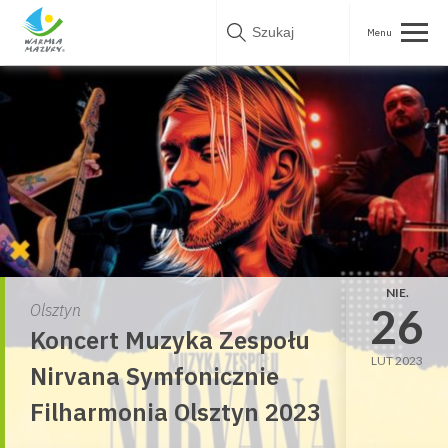
Skip
to
content
NIE.
26
Olsztyn
Koncert Muzyka Zespołu
LUT 2023
Nirvana Symfonicznie
Filharmonia Olsztyn 2023