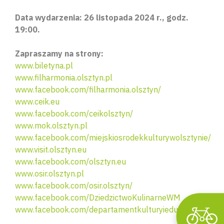
Data wydarzenia: 26 listopada 2024 r., godz.
19:00.
Zapraszamy na strony:
www.biletyna.pl
www.filharmonia.olsztyn.pl
www.facebook.com/filharmonia.olsztyn/
www.ceik.eu
Wyszu
www.facebook.com/ceikolsztyn/
www.mok.olsztyn.pl
www.facebook.com/miejskiosrodekkulturywolsztynie/
www.visit.olsztyn.eu
www.facebook.com/olsztyn.eu
www.osir.olsztyn.pl
www.facebook.com/osir.olsztyn/
www.facebook.com/DziedzictwoKulinarneWM
www.facebook.com/departamentkulturyiedukacji