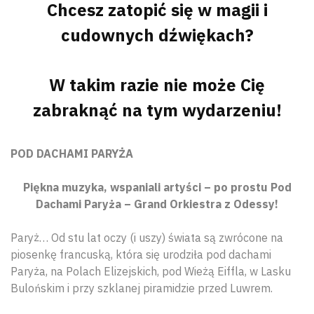
Chcesz zatopić się w magii i
cudownych dźwiękach?
W takim razie nie może Cię
zabraknąć na tym wydarzeniu!
POD DACHAMI PARYŻA
Piękna muzyka, wspaniali artyści – po prostu Pod
Dachami Paryża – Grand Orkiestra z Odessy!
Paryż… Od stu lat oczy (i uszy) świata są zwrócone na
piosenkę francuską, która się urodziła pod dachami
Paryża, na Polach Elizejskich, pod Wieżą Eiffla, w Lasku
Bulońskim i przy szklanej piramidzie przed Luwrem.