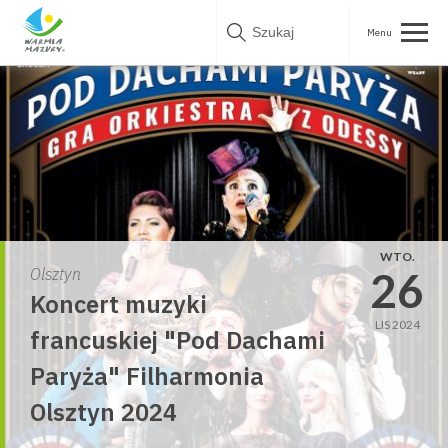
Skip
to
content
WTO.
26
Olsztyn
Koncert muzyki
LIS 2024
francuskiej "Pod Dachami
Paryża" Filharmonia
Olsztyn 2024