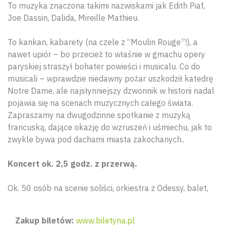
To muzyka znaczona takimi nazwiskami jak Edith Piaf,
Joe Dassin, Dalida, Mireille Mathieu.
To kankan, kabarety (na czele z “Moulin Rouge”!), a
nawet upiór – bo przecież to właśnie w gmachu opery
paryskiej straszył bohater powieści i musicalu. Co do
musicali – wprawdzie niedawny pożar uszkodził katedrę
Notre Dame, ale najsłynniejszy dzwonnik w historii nadal
pojawia się na scenach muzycznych całego świata.
Zapraszamy na dwugodzinne spotkanie z muzyką
francuską, dające okazję do wzruszeń i uśmiechu, jak to
zwykle bywa pod dachami miasta zakochanych..
Koncert ok. 2,5 godz. z przerwą.
Ok. 50 osób na scenie soliści, orkiestra z Odessy, balet,
Zakup biletów:
www.biletyna.pl