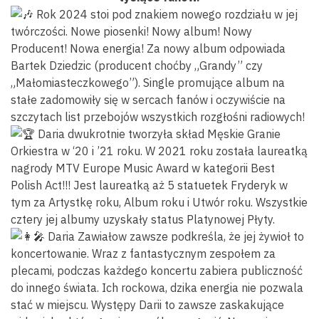
Rok 2024 stoi pod znakiem nowego rozdziału w jej
twórczości. Nowe piosenki! Nowy album! Nowy
Producent! Nowa energia! Za nowy album odpowiada
Bartek Dziedzic (producent choćby „Grandy” czy
„Małomiasteczkowego”). Single promujące album na
stałe zadomowiły się w sercach fanów i oczywiście na
szczytach list przebojów wszystkich rozgłośni radiowych!
Daria dwukrotnie tworzyła skład Męskie Granie
Orkiestra w ‘20 i ’21 roku. W 2021 roku została laureatką
nagrody MTV Europe Music Award w kategorii Best
Polish Act!!! Jest laureatką aż 5 statuetek Fryderyk w
tym za Artystkę roku, Album roku i Utwór roku. Wszystkie
cztery jej albumy uzyskały status Platynowej Płyty.
Daria Zawiałow zawsze podkreśla, że jej żywioł to
koncertowanie. Wraz z fantastycznym zespołem za
plecami, podczas każdego koncertu zabiera publiczność
do innego świata. Ich rockowa, dzika energia nie pozwala
stać w miejscu. Występy Darii to zawsze zaskakujące