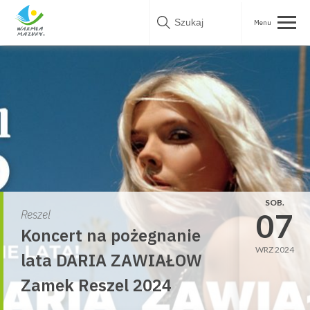
Skip
to
content
SOB.
07
Reszel
Koncert na pożegnanie
WRZ 2024
lata DARIA ZAWIAŁOW
Zamek Reszel 2024