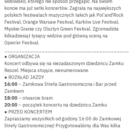
widowisko, którego nie sposób przegapić. Na swoim
koncie ma już setki koncertów. Zagrała na największych
polskich festiwalach muzycznych takich jak Pol’and‘Rock
Festival, Orange Warsaw Festival, Karków Live Festival,
Męskie Granie czy Olsztyn Green Festival. Zgromadziła
kilkadziesiąt tysięcy widzów pod główną sceną na
Open’er Festival.
___________________________________________
● ORGANIZACJA
Koncert odbywa się na niezadaszonym dziedzińcu Zamku
Reszel. Miejsca stojące, nienumerowane.
● ROZKŁAD JAZDY
16:00
– Zamkowa Strefa Gastronomiczna i Bar przed
Zamkiem
18:00
– otwarcie bram
20:00
– początek koncertu na dziedzińcu Zamku
Wyszu
● PRZED KONCERTEM
Zapraszamy wszystkich od godziny 16:00 do Zamkowej
Strefy Gastronomicznej! Przygotowaliśmy dla Was kilka