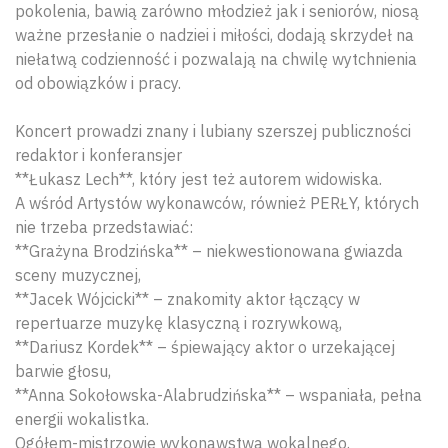
pokolenia, bawią zarówno młodzież jak i seniorów, niosą
ważne przesłanie o nadziei i miłości, dodają skrzydeł na
niełatwą codzienność i pozwalają na chwilę wytchnienia
od obowiązków i pracy.
Koncert prowadzi znany i lubiany szerszej publiczności
redaktor i konferansjer
**Łukasz Lech**, który jest też autorem widowiska.
A wśród Artystów wykonawców, również PERŁY, których
nie trzeba przedstawiać:
**Grażyna Brodzińska** – niekwestionowana gwiazda
sceny muzycznej,
**Jacek Wójcicki** – znakomity aktor łączący w
repertuarze muzykę klasyczną i rozrywkową,
**Dariusz Kordek** – śpiewający aktor o urzekającej
barwie głosu,
**Anna Sokołowska-Alabrudzińska** – wspaniała, pełna
energii wokalistka.
Ogółem-mistrzowie wykonawstwa wokalnego.