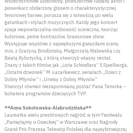
Wszechstronnie uzdolniony, powszechnie lubiany aktor i
piosenkarz obdarzony głosem o charakterystycznej
tenorowej barwie, porusza się z łatwością po wielu
gatunkach i stylach muzycznych. Każdy jego koncert
spaja niepowtarzalna osobowość sceniczna, tworząc
kolorowe, pełne kontrastów, brawurowe show.
Występuje wspólnie z największymi gwiazdami sceny,
m.in. z Grażyną Brodzińską, Małgorzatą Walewską czy
Beatą Rybotycką, z którą stworzyli własny recital.
Znany z takich filmów jak „Lista Schindlera” S.Spielberga,
„Ostatni dzwonek” M. Łazarkiewicz, serialach „Dzieci z
Doliny Młynów” i „Urwisy z Doliny Młynów”
Stworzył również niezapomnianą postać Pana Tenorka –
bohatera programów dziecięcych TVP.
**Anna Sokołowska-Alabrudzińska**
Laureatka wielu prestiżowych nagród, w tym Festiwalu
„Pamiętajmy o Osieckiej” w Warszawie oraz Nagrody
Grand Prix Prezesa Telewizji Polskiej dla najwybitniejszej