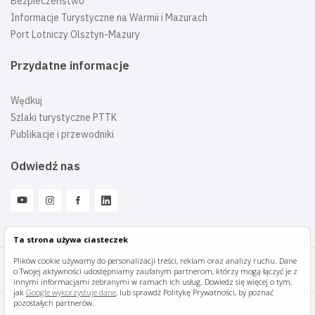
Bezpieczeństwo
Informacje Turystyczne na Warmii i Mazurach
Port Lotniczy Olsztyn-Mazury
Przydatne informacje
Wędkuj
Szlaki turystyczne PTTK
Publikacje i przewodniki
Odwiedź nas
Ta strona używa ciasteczek
Plików cookie używamy do personalizacji treści, reklam oraz analizy ruchu. Dane
o Twojej aktywności udostępniamy zaufanym partnerom, którzy mogą łączyć je z
Mazury Travel © 2026
innymi informacjami zebranymi w ramach ich usług. Dowiedz się więcej o tym,
jak
Google wykorzystuje dane
, lub sprawdź Politykę Prywatności, by poznać
pozostałych partnerów.
Polityka prywatności