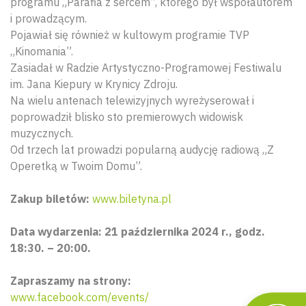
programu „Parafia z sercem”, którego był współautorem
i prowadzącym.
Pojawiał się również w kultowym programie TVP
„Kinomania”.
Zasiadał w Radzie Artystyczno-Programowej Festiwalu
im. Jana Kiepury w Krynicy Zdroju.
Na wielu antenach telewizyjnych wyreżyserował i
poprowadził blisko sto premierowych widowisk
muzycznych.
Od trzech lat prowadzi popularną audycję radiową „Z
Operetką w Twoim Domu”.
Zakup biletów:
www.biletyna.pl
Data wydarzenia: 21 października 2024 r., godz.
18:30. – 20:00.
Zapraszamy na strony:
www.facebook.com/events/