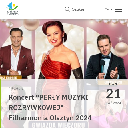
Skip
to
content
PON.
21
Olsztyn
Koncert "PERŁY MUZYKI
PAŹ 2024
ROZRYWKOWEJ"
Filharmonia Olsztyn 2024