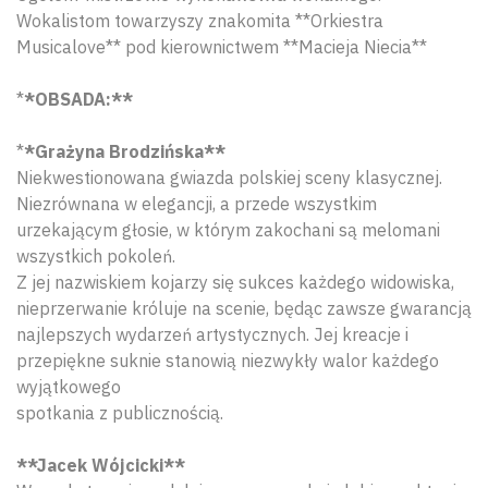
Wokalistom towarzyszy znakomita **Orkiestra
Musicalove** pod kierownictwem **Macieja Niecia**
*
*OBSADA:**
*
*Grażyna Brodzińska**
Niekwestionowana gwiazda polskiej sceny klasycznej.
Niezrównana w elegancji, a przede wszystkim
urzekającym głosie, w którym zakochani są melomani
wszystkich pokoleń.
Z jej nazwiskiem kojarzy się sukces każdego widowiska,
nieprzerwanie króluje na scenie, będąc zawsze gwarancją
najlepszych wydarzeń artystycznych. Jej kreacje i
przepiękne suknie stanowią niezwykły walor każdego
wyjątkowego
spotkania z publicznością.
**Jacek Wójcicki**