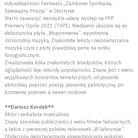
indywidualności Festiwalu „Zamkowe Spotkania,
Śpiewajmy Poezję” w Olsztynie.
Warto zauważyć niezwykle udany występ na FPP
Premiery Opole 2021 (TVP1). Niedawno ukazała się jej
debiutancka płyta „Wspomnienia”, wypełniona
różnorodną muzyką. Znakomite teksty i niepowtarzalna
muzyka czyni z płyty prawdziwą perłę na rynku
fonograficznym.
Zrealizowała kilka znakomitych teledysków, których
oglądalność bije rekordy popularności. Znana jest z wielu
wyjątkowych koncertów tematycznych, od piosenki
aktorskiej, poprzez poezję, piosenkę patriotyczną, po
Wyszu
brzmienia popowe, a nawet rockowe.
**Dariusz Kordek**
Aktor i wokalista musicalowy.
Znany szerokiej publiczności z wielu filmów fabularnych,
a także z pierwszej polskiej telenoweli „W labiryncie”.
Obdarzony nieprzeciętnymi umiejętnościami wokalno-