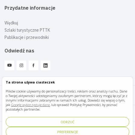
Przydatne informacje
Wędkuj
Szlaki turystyczne PTTK
Publikacje i przewodniki
Odwiedź nas
Ta strona używa ciasteczek
Plików cookie używamy do personalizacji treści, reklam oraz analizy ruchu. Dane
o Twojej aktywności udostępniamy zaufanym partnerom, którzy mogą łączyć je z
Mazury Travel © 2026
innymi informacjami zebranymi w ramach ich usług. Dowiedz się więcej o tym,
jak
Google wykorzystuje dane
, lub sprawdź Politykę Prywatności, by poznać
pozostałych partnerów.
Polityka prywatności
ODRZUĆ
Pomoc i kontakt
PREFERENCJE