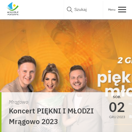
Skip
to
content
SOB.
02
Mrągowo
Koncert PIĘKNI I MŁODZI
GRU 2023
Mrągowo 2023