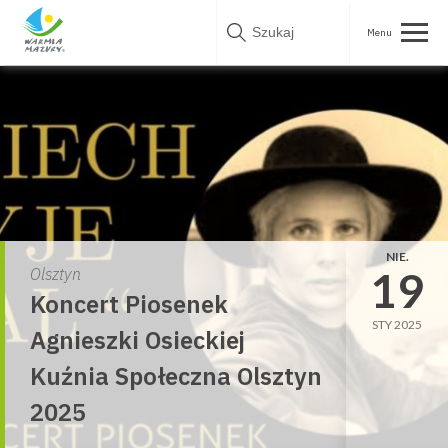
Skip
to
content
NIE.
19
Olsztyn
Koncert Piosenek
STY 2025
Agnieszki Osieckiej
Kuźnia Społeczna Olsztyn
2025