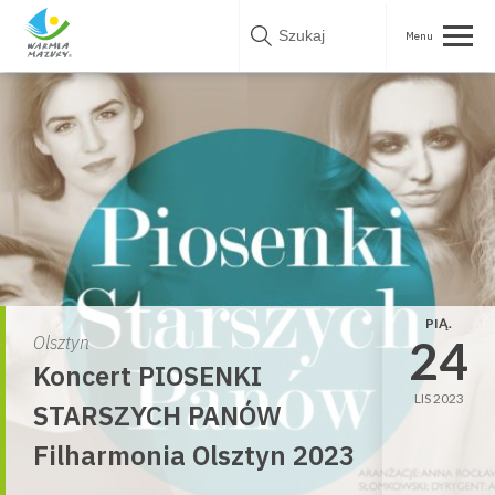
Skip
to
content
PIĄ.
24
Olsztyn
Koncert PIOSENKI
LIS 2023
STARSZYCH PANÓW
Filharmonia Olsztyn 2023