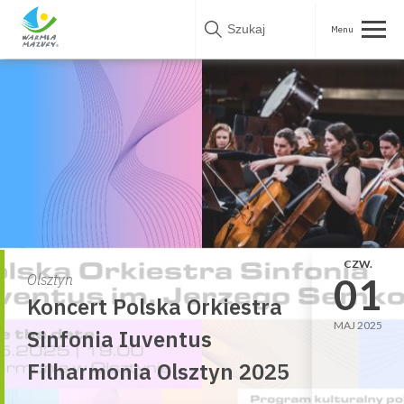
Skip
to
content
CZW.
01
Olsztyn
Koncert Polska Orkiestra
MAJ 2025
Sinfonia Iuventus
Filharmonia Olsztyn 2025