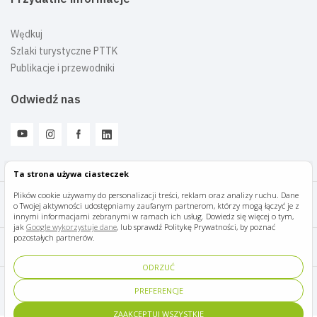
Wędkuj
Szlaki turystyczne PTTK
Publikacje i przewodniki
Odwiedź nas
Ta strona używa ciasteczek
Plików cookie używamy do personalizacji treści, reklam oraz analizy ruchu. Dane
o Twojej aktywności udostępniamy zaufanym partnerom, którzy mogą łączyć je z
Mazury Travel © 2026
innymi informacjami zebranymi w ramach ich usług. Dowiedz się więcej o tym,
jak
Google wykorzystuje dane
, lub sprawdź Politykę Prywatności, by poznać
pozostałych partnerów.
Polityka prywatności
ODRZUĆ
Pomoc i kontakt
PREFERENCJE
ZAAKCEPTUJ WSZYSTKIE