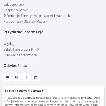
Jak dojechać?
Bezpieczeństwo
Informacje Turystyczne na Warmii i Mazurach
Port Lotniczy Olsztyn-Mazury
Przydatne informacje
Wędkuj
Szlaki turystyczne PTTK
Publikacje i przewodniki
Odwiedź nas
Ta strona używa ciasteczek
Plików cookie używamy do personalizacji treści, reklam oraz analizy ruchu. Dane
o Twojej aktywności udostępniamy zaufanym partnerom, którzy mogą łączyć je z
Mazury Travel © 2026
innymi informacjami zebranymi w ramach ich usług. Dowiedz się więcej o tym,