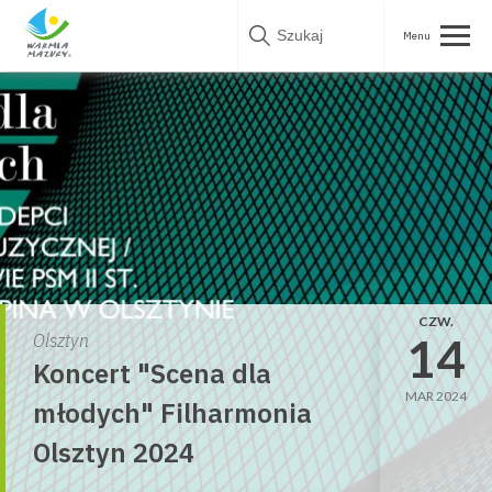
Skip
to
content
CZW.
14
Olsztyn
Koncert "Scena dla
MAR 2024
młodych" Filharmonia
Olsztyn 2024