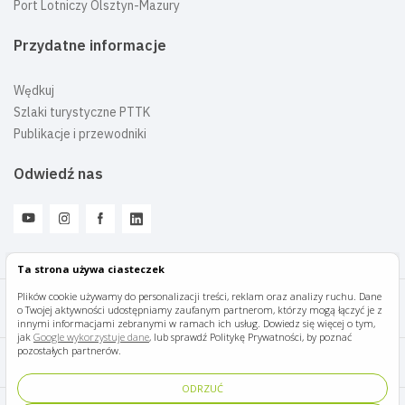
Port Lotniczy Olsztyn-Mazury
Przydatne informacje
Wędkuj
Szlaki turystyczne PTTK
Publikacje i przewodniki
Odwiedź nas
Ta strona używa ciasteczek
Plików cookie używamy do personalizacji treści, reklam oraz analizy ruchu. Dane
o Twojej aktywności udostępniamy zaufanym partnerom, którzy mogą łączyć je z
Mazury Travel © 2026
innymi informacjami zebranymi w ramach ich usług. Dowiedz się więcej o tym,
jak
Google wykorzystuje dane
, lub sprawdź Politykę Prywatności, by poznać
pozostałych partnerów.
Polityka prywatności
ODRZUĆ