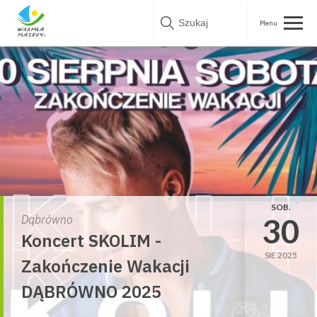
Skip
to
content
SOB.
30
Dąbrówno
Koncert SKOLIM -
SIE 2025
Zakończenie Wakacji
DĄBRÓWNO 2025