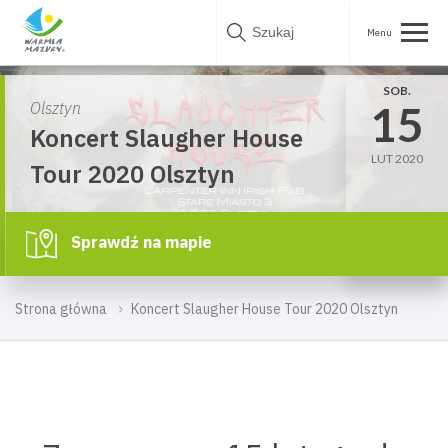
Skip
to
content
SOB.
15
Olsztyn
Koncert Slaugher House
LUT 2020
Tour 2020 Olsztyn
Sprawdź na mapie
Strona główna
Koncert Slaugher House Tour 2020 Olsztyn