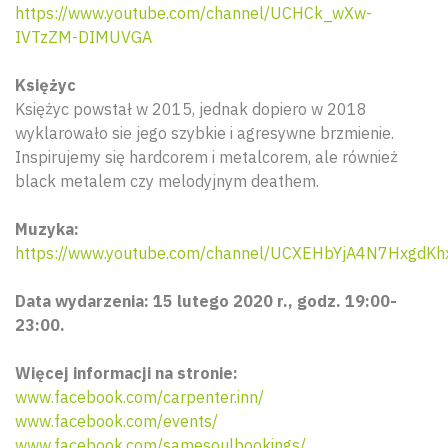
https://www.youtube.com/channel/UCHCk_wXw-
IVTzZM-DIMUVGA
Księżyc
Księżyc powstał w 2015, jednak dopiero w 2018
wyklarowało sie jego szybkie i agresywne brzmienie.
Inspirujemy się hardcorem i metalcorem, ale również
black metalem czy melodyjnym deathem.
Muzyka:
https://www.youtube.com/channel/UCXEHbYjA4N7HxgdKh
Data wydarzenia: 15 lutego 2020 r., godz. 19:00-
23:00.
Więcej informacji na stronie:
Wyszu
www.facebook.com/carpenter.inn/
www.facebook.com/events/
www.facebook.com/samesoulbookings/