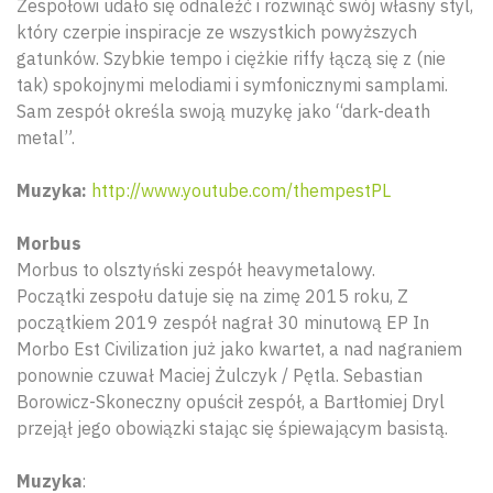
Zespołowi udało się odnaleźć i rozwinąć swój własny styl,
który czerpie inspiracje ze wszystkich powyższych
gatunków. Szybkie tempo i ciężkie riffy łączą się z (nie
tak) spokojnymi melodiami i symfonicznymi samplami.
Sam zespół określa swoją muzykę jako “dark-death
metal”.
Muzyka:
http://www.youtube.com/thempestPL
Morbus
Morbus to olsztyński zespół heavymetalowy.
Początki zespołu datuje się na zimę 2015 roku, Z
początkiem 2019 zespół nagrał 30 minutową EP In
Morbo Est Civilization już jako kwartet, a nad nagraniem
ponownie czuwał Maciej Żulczyk / Pętla. Sebastian
Borowicz-Skoneczny opuścił zespół, a Bartłomiej Dryl
przejął jego obowiązki stając się śpiewającym basistą.
Muzyka
: