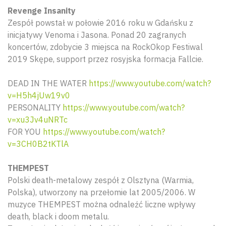
Revenge Insanity
Zespół powstał w połowie 2016 roku w Gdańsku z
inicjatywy Venoma i Jasona. Ponad 20 zagranych
koncertów, zdobycie 3 miejsca na RockOkop Festiwal
2019 Skępe, support przez rosyjska formacja Fallcie.
DEAD IN THE WATER
https://www.youtube.com/watch?
v=H5h4jUw19v0
PERSONALITY
https://www.youtube.com/watch?
v=xu3Jv4uNRTc
FOR YOU
https://www.youtube.com/watch?
v=3CH0B2tKTlA
THEMPEST
Polski death-metalowy zespół z Olsztyna (Warmia,
Polska), utworzony na przełomie lat 2005/2006. W
muzyce THEMPEST można odnaleźć liczne wpływy
death, black i doom metalu.