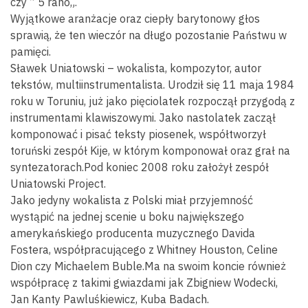
czy ” 5 rano„.
Wyjątkowe aranżacje oraz ciepły barytonowy głos
sprawią, że ten wieczór na długo pozostanie Państwu w
pamięci.
Sławek Uniatowski – wokalista, kompozytor, autor
tekstów, multiinstrumentalista. Urodził się 11 maja 1984
roku w Toruniu, już jako pięciolatek rozpoczął przygodą z
instrumentami klawiszowymi. Jako nastolatek zaczął
komponować i pisać teksty piosenek, współtworzył
toruński zespół Kije, w którym komponował oraz grał na
syntezatorach.Pod koniec 2008 roku założył zespół
Uniatowski Project.
Jako jedyny wokalista z Polski miał przyjemność
wystąpić na jednej scenie u boku największego
amerykańskiego producenta muzycznego Davida
Fostera, współpracującego z Whitney Houston, Celine
Dion czy Michaelem Buble.Ma na swoim koncie również
współpracę z takimi gwiazdami jak Zbigniew Wodecki,
Jan Kanty Pawluśkiewicz, Kuba Badach.