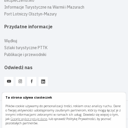
Bezpieczeństwo
Informacje Turystyczne na Warmii i Mazurach
Port Lotniczy Olsztyn-Mazury
Przydatne informacje
Wędkuj
Szlaki turystyczne PTTK
Publikacje i przewodniki
Odwiedź nas
Ta strona używa ciasteczek
Plików cookie używamy do personalizacji treści, reklam oraz analizy ruchu. Dane
o Twojej aktywności udostępniamy zaufanym partnerom, którzy mogą łączyć je z
Mazury Travel © 2026
innymi informacjami zebranymi w ramach ich usług. Dowiedz się więcej o tym,
jak
Google wykorzystuje dane
, lub sprawdź Politykę Prywatności, by poznać
pozostałych partnerów.
Polityka prywatności