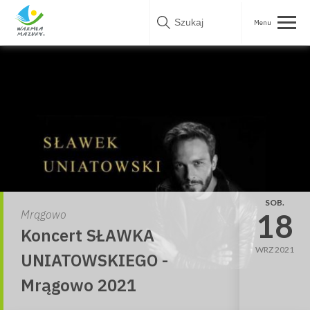
Skip
to
content
SOB.
18
Mrągowo
Koncert SŁAWKA
WRZ 2021
UNIATOWSKIEGO -
Mrągowo 2021