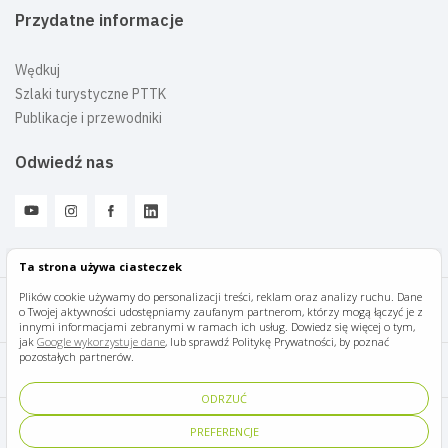
Przydatne informacje
Wędkuj
Szlaki turystyczne PTTK
Publikacje i przewodniki
Odwiedź nas
Ta strona używa ciasteczek
Plików cookie używamy do personalizacji treści, reklam oraz analizy ruchu. Dane
o Twojej aktywności udostępniamy zaufanym partnerom, którzy mogą łączyć je z
Mazury Travel © 2026
innymi informacjami zebranymi w ramach ich usług. Dowiedz się więcej o tym,
jak
Google wykorzystuje dane
, lub sprawdź Politykę Prywatności, by poznać
pozostałych partnerów.
Polityka prywatności
ODRZUĆ
Pomoc i kontakt
PREFERENCJE