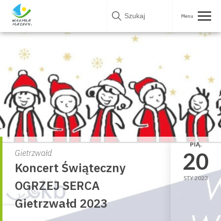
Skip
to
content
PIĄ.
20
Gietrzwałd
Koncert Świąteczny
STY 2023
OGRZEJ SERCA
Gietrzwałd 2023