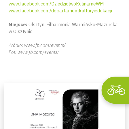
www.facebook.com/DziedzictwoKulinarneWM
www.facebook.com/departamentkulturyiedukacji
Miejsce:
Olsztyn. Filharmonia Warmińsko-Mazurska
Wyszu
w Olsztynie.
Źródło: www.fb.com/events/
Fot. www.fb.com/events/