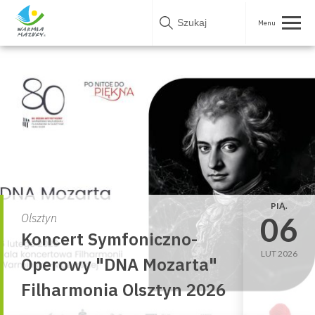
Skip
to
content
PIĄ.
06
Olsztyn
Koncert Symfoniczno-
LUT 2026
Operowy "DNA Mozarta"
Filharmonia Olsztyn 2026