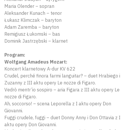
Maria Olender – sopran
Aleksander Kunach – tenor
Łukasz Klimczak – baryton
Adam Zaremba – baryton
Remigiusz Łukomski – bas
Dominik Jastrzębski – klarnet
Program:
Wolfgang Amadeus Mozart:
Koncert klarnetowy A-dur KV 622
Crudel, perché finora farmi languitar? – duet Hrabiego i
Zuzanny z III aktu opery Le nozze di Figaro.
Vedrò mentr’io sospiro – aria Figara z III aktu opery Le
nozze di Figaro.
Ah, soccorso! – scena Leporella z I aktu opery Don
Giovanni.
Fuggi crudele, fuggi – duet Donny Anny i Don Ottavia z I
aktu opery Don Giovanni.