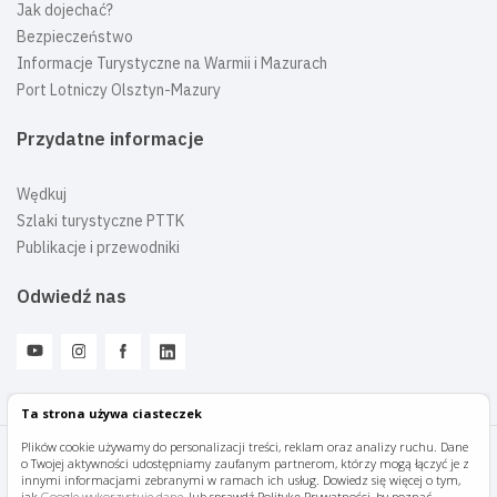
Jak dojechać?
Bezpieczeństwo
Informacje Turystyczne na Warmii i Mazurach
Port Lotniczy Olsztyn-Mazury
Przydatne informacje
Wędkuj
Szlaki turystyczne PTTK
Publikacje i przewodniki
Odwiedź nas
Ta strona używa ciasteczek
Plików cookie używamy do personalizacji treści, reklam oraz analizy ruchu. Dane
o Twojej aktywności udostępniamy zaufanym partnerom, którzy mogą łączyć je z
Mazury Travel © 2026
innymi informacjami zebranymi w ramach ich usług. Dowiedz się więcej o tym,
jak
Google wykorzystuje dane
, lub sprawdź Politykę Prywatności, by poznać