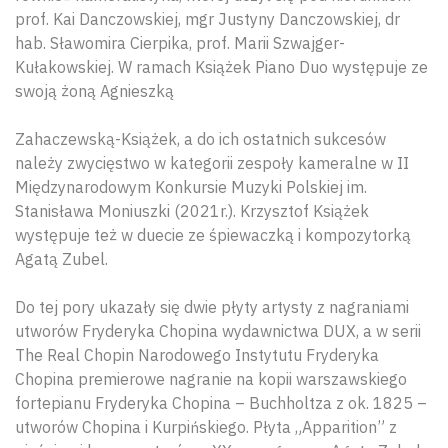
prof. Kai Danczowskiej, mgr Justyny Danczowskiej, dr
hab. Sławomira Cierpika, prof. Marii Szwajger-
Kułakowskiej. W ramach Książek Piano Duo występuje ze
swoją żoną Agnieszką
Zahaczewską-Książek, a do ich ostatnich sukcesów
należy zwycięstwo w kategorii zespoły kameralne w II
Międzynarodowym Konkursie Muzyki Polskiej im.
Stanisława Moniuszki (2021r.). Krzysztof Książek
występuje też w duecie ze śpiewaczką i kompozytorką
Agatą Zubel.
Do tej pory ukazały się dwie płyty artysty z nagraniami
utworów Fryderyka Chopina wydawnictwa DUX, a w serii
The Real Chopin Narodowego Instytutu Fryderyka
Chopina premierowe nagranie na kopii warszawskiego
fortepianu Fryderyka Chopina – Buchholtza z ok. 1825 –
utworów Chopina i Kurpińskiego. Płyta „Apparition” z