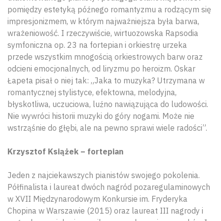
pomiędzy estetyką późnego romantyzmu a rodzącym się
impresjonizmem, w którym najważniejsza była barwa,
wrażeniowość. I rzeczywiście, wirtuozowska Rapsodia
symfoniczna op. 23 na fortepian i orkiestrę urzeka
przede wszystkim mnogością orkiestrowych barw oraz
odcieni emocjonalnych, od liryzmu po heroizm. Oskar
Łapeta pisał o niej tak: „Jaka to muzyka? Utrzymana w
romantycznej stylistyce, efektowna, melodyjna,
błyskotliwa, uczuciowa, luźno nawiązująca do ludowości.
Nie wywróci historii muzyki do góry nogami. Może nie
wstrząśnie do głębi, ale na pewno sprawi wiele radości”.
Krzysztof Książek – fortepian
Jeden z najciekawszych pianistów swojego pokolenia.
Półfinalista i laureat dwóch nagród pozaregulaminowych
w XVII Międzynarodowym Konkursie im. Fryderyka
Chopina w Warszawie (2015) oraz laureat III nagrody i