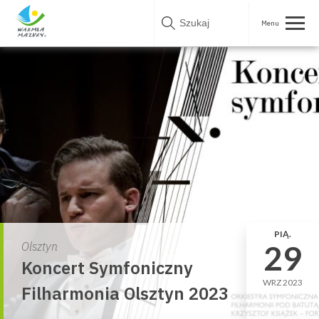
Skip
to
content
PIĄ.
29
Olsztyn
Koncert Symfoniczny
WRZ 2023
Filharmonia Olsztyn 2023