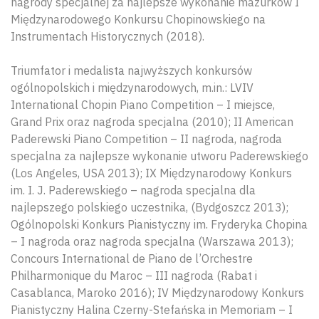
nagrody specjalnej za najlepsze wykonanie mazurków I
Międzynarodowego Konkursu Chopinowskiego na
Instrumentach Historycznych (2018).
Triumfator i medalista najwyższych konkursów
ogólnopolskich i międzynarodowych, m.in.: LVIV
International Chopin Piano Competition – I miejsce,
Grand Prix oraz nagroda specjalna (2010); II American
Paderewski Piano Competition – II nagroda, nagroda
specjalna za najlepsze wykonanie utworu Paderewskiego
(Los Angeles, USA 2013); IX Międzynarodowy Konkurs
im. I. J. Paderewskiego – nagroda specjalna dla
najlepszego polskiego uczestnika, (Bydgoszcz 2013);
Ogólnopolski Konkurs Pianistyczny im. Fryderyka Chopina
– I nagroda oraz nagroda specjalna (Warszawa 2013);
Concours International de Piano de l’Orchestre
Philharmonique du Maroc – III nagroda (Rabat i
Casablanca, Maroko 2016); IV Międzynarodowy Konkurs
Pianistyczny Halina Czerny-Stefańska in Memoriam – I