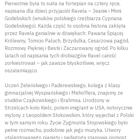
Pierwotnie była to suita na fortepian na cztery ręce,
napisana dla dzieci przyjaciół Ravela – Jeanie i Mimi
Godebskich (wnuków polskiego rzeźbiarza Cypriana
Godebskiego). Każda część to osobna historia zaklęta
przez Ravela genialnie w dźwiękach: Pawana Śpiącej
Królewny, Tomcio Paluch, Brzydulka, Cesarzowa pagód,
Rozmowy Pięknej i Bestii i Zaczarowany ogród. Po kilku
latach od napisania tych drobiazgów Ravel całość
zorkiestrował – jak zawsze błyskotliwie, wręcz
oszałamiająco.
Uczeń Żeleńskiego i Paderewskiego, kolega z klasy
gimnazjalnej Wyspiańskiego i Mehoffera, znajomy ze
studiów Czajkowskiego i Brahmsa. Urodzony w
Strzelcach koło Kielc, potem imigrant w USA, notorycznie
mylony z Leopoldem Stokowskim, który wyjechał z Polski
w tym samym roku. Życie Zygmunta Stojowskiego było
pełne rozmachu, podobnie jak jego muzyka. Utwory
utalentowanego pianisty i pedagoga stanowią pomost