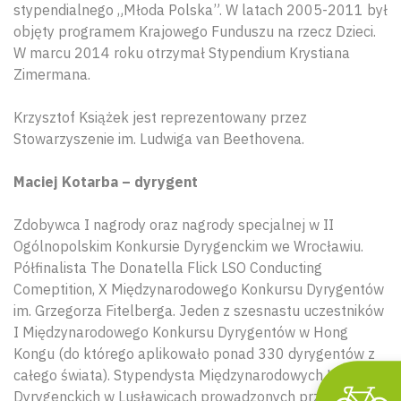
stypendialnego „Młoda Polska”. W latach 2005-2011 był
objęty programem Krajowego Funduszu na rzecz Dzieci.
W marcu 2014 roku otrzymał Stypendium Krystiana
Zimermana.
Krzysztof Książek jest reprezentowany przez
Wyszu
Stowarzyszenie im. Ludwiga van Beethovena.
Maciej Kotarba – dyrygent
Zdobywca I nagrody oraz nagrody specjalnej w II
Ogólnopolskim Konkursie Dyrygenckim we Wrocławiu.
Półfinalista The Donatella Flick LSO Conducting
Comeptition, X Międzynarodowego Konkursu Dyrygentów
im. Grzegorza Fitelberga. Jeden z szesnastu uczestników
I Międzynarodowego Konkursu Dyrygentów w Hong
Kongu (do którego aplikowało ponad 330 dyrygentów z
całego świata). Stypendysta Międzynarodowych Kursów
Dyrygenckich w Lusławicach prowadzonych przez Colina