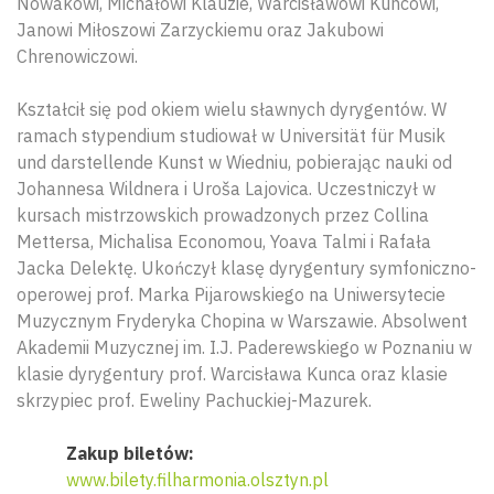
Nowakowi, Michałowi Klauzie, Warcisławowi Kuncowi,
Janowi Miłoszowi Zarzyckiemu oraz Jakubowi
Chrenowiczowi.
Kształcił się pod okiem wielu sławnych dyrygentów. W
ramach stypendium studiował w Universität für Musik
und darstellende Kunst w Wiedniu, pobierając nauki od
Johannesa Wildnera i Uroša Lajovica. Uczestniczył w
kursach mistrzowskich prowadzonych przez Collina
Mettersa, Michalisa Economou, Yoava Talmi i Rafała
Jacka Delektę. Ukończył klasę dyrygentury symfoniczno-
operowej prof. Marka Pijarowskiego na Uniwersytecie
Muzycznym Fryderyka Chopina w Warszawie. Absolwent
Akademii Muzycznej im. I.J. Paderewskiego w Poznaniu w
klasie dyrygentury prof. Warcisława Kunca oraz klasie
skrzypiec prof. Eweliny Pachuckiej-Mazurek.
Zakup biletów:
www.bilety.filharmonia.olsztyn.pl