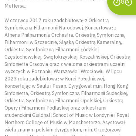
Mettersa.
W czerwcu 2017 roku zadebiutował z Orkiestrą
Symfoniczną Filharmonii Narodowej. Koncertował z
Athens Philharmonia Orchestra, Orkiestrą Symfoniczną
Filharmonii w Szczecinie, Śląską Orkiestrą Kameralną,
Orkiestrą Symfoniczną Filharmonii Łódzkiej,
Częstochowskiej, Świętokrzyskiej, Koszalińskiej, Orkiestrą
Sinfonietta Cracovia oraz z wieloma orkiestrami uczelni
wyższych w Poznaniu, Warszawie i Wrocławiu. W lipcu
2023 roku zadebiutował w Korei Południowej,
koncertując w Seulu i Pusan. Dyrygował m.in. Hong Kong
Sinfonietta, Orkiestrą Symfoniczną Filharmonii Sudeckiej,
Orkiestrą Symfoniczną Filharmonii Opolskiej, Orkiestrą
Opery i Filharmonii Podlaskiej oraz orkiestrami
studenckimi Guildhall School of Music w Londynie i Royal
Northern College of Music w Manchesterze. Asystował
wielu znanym polskim dyrygentom, m.in. Grzegorzowi