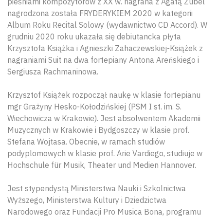
pieśniami kompozytorów z XX w. nagrana z Agatą Zubel
nagrodzona została FRYDERYKIEM 2020 w kategorii
Album Roku Recital Solowy (wydawnictwo CD Accord). W
grudniu 2020 roku ukazała się debiutancka płyta
Krzysztofa Książka i Agnieszki Zahaczewskiej-Książek z
nagraniami Suit na dwa fortepiany Antona Areńskiego i
Sergiusza Rachmaninowa.
Krzysztof Książek rozpoczął naukę w klasie fortepianu
mgr Grażyny Hesko-Kołodzińskiej (PSM I st. im. S.
Wiechowicza w Krakowie). Jest absolwentem Akademii
Muzycznych w Krakowie i Bydgoszczy w klasie prof.
Stefana Wojtasa. Obecnie, w ramach studiów
podyplomowych w klasie prof. Arie Vardiego, studiuje w
Hochschule für Musik, Theater und Medien Hannover.
Jest stypendystą Ministerstwa Nauki i Szkolnictwa
Wyższego, Ministerstwa Kultury i Dziedzictwa
Narodowego oraz Fundacji Pro Musica Bona, programu