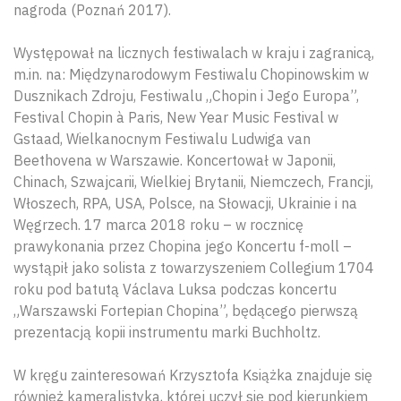
nagroda (Poznań 2017).
Występował na licznych festiwalach w kraju i zagranicą,
m.in. na: Międzynarodowym Festiwalu Chopinowskim w
Dusznikach Zdroju, Festiwalu „Chopin i Jego Europa”,
Festival Chopin à Paris, New Year Music Festival w
Gstaad, Wielkanocnym Festiwalu Ludwiga van
Beethovena w Warszawie. Koncertował w Japonii,
Chinach, Szwajcarii, Wielkiej Brytanii, Niemczech, Francji,
Włoszech, RPA, USA, Polsce, na Słowacji, Ukrainie i na
Węgrzech. 17 marca 2018 roku – w rocznicę
prawykonania przez Chopina jego Koncertu f-moll –
wystąpił jako solista z towarzyszeniem Collegium 1704
roku pod batutą Václava Luksa podczas koncertu
„Warszawski Fortepian Chopina”, będącego pierwszą
prezentacją kopii instrumentu marki Buchholtz.
W kręgu zainteresowań Krzysztofa Książka znajduje się
również kameralistyka, której uczył się pod kierunkiem