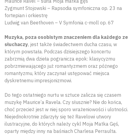
Maurice Ravel – suita Moja matka gęś
Zygmunt Stojowski – Rapsodia symfoniczna op. 23 na
fortepian i orkiestrę
Ludwig van Beethoven – V Symfonia c-moll op. 67
Muzyka, poza osobistym znaczeniem dla każdego ze
słuchaczy
, jest także świadectwem ducha czasu, w
którym powstała. Podczas dzisiejszego koncertu
zabrzmią dwa dzieła pogranicza epok: klasycyzmu
pobrzmiewającego już romantyzmem oraz późnego
romantyzmu, który zaczynał ustępować miejsca
dyskretnemu impresjonizmowi.
Do tego ostatniego nurtu w sztuce zalicza się czasem
muzykę Maurice’a Ravela. Czy słusznie? Nie do końca,
choć przecież jest w niej sporo wrażeniowości i ulotności.
Niejednokrotnie zdarzyły się też Ravelowi utwory
ilustracyjne, do których należy cykl Moja Matka Gęś,
oparty między inny na baśniach Charlesa Perraulta.