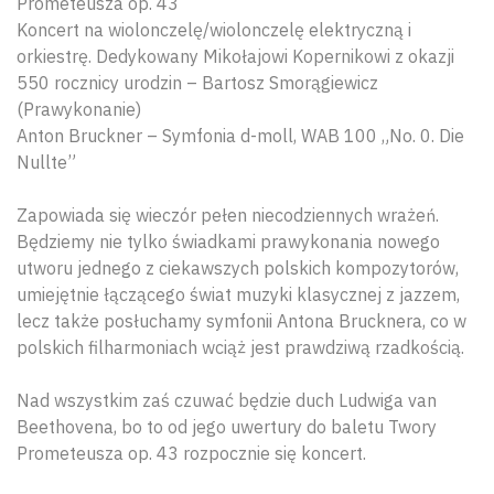
Prometeusza op. 43
Koncert na wiolonczelę/wiolonczelę elektryczną i
orkiestrę. Dedykowany Mikołajowi Kopernikowi z okazji
550 rocznicy urodzin – Bartosz Smorągiewicz
(Prawykonanie)
Anton Bruckner – Symfonia d-moll, WAB 100 „No. 0. Die
Nullte”
Zapowiada się wieczór pełen niecodziennych wrażeń.
Będziemy nie tylko świadkami prawykonania nowego
utworu jednego z ciekawszych polskich kompozytorów,
umiejętnie łączącego świat muzyki klasycznej z jazzem,
lecz także posłuchamy symfonii Antona Brucknera, co w
polskich filharmoniach wciąż jest prawdziwą rzadkością.
Nad wszystkim zaś czuwać będzie duch Ludwiga van
Beethovena, bo to od jego uwertury do baletu Twory
Prometeusza op. 43 rozpocznie się koncert.