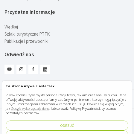
Przydatne informacje
Wędkuj
Szlaki turystyczne PTTK
Publikacje i przewodniki
Odwiedź nas
Ta strona używa ciasteczek
Plików cookie używamy do personalizacji treści, reklam oraz analizy ruchu. Dane
o Twojej aktywności udostępniamy zaufanym partnerom, którzy mogą łączyć je z
Mazury Travel © 2026
innymi informacjami zebranymi w ramach ich usług. Dowiedz się więcej o tym,
jak
Google wykorzystuje dane
, lub sprawdź Politykę Prywatności, by poznać
pozostałych partnerów.
Polityka prywatności
ODRZUĆ
Pomoc i kontakt