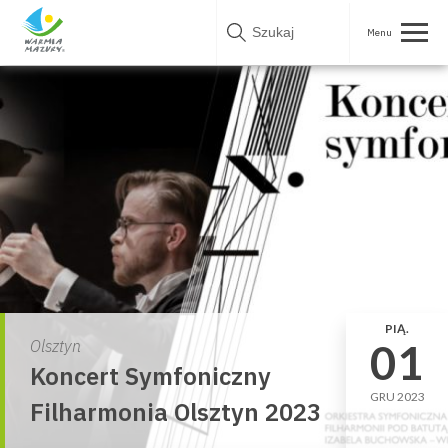
Skip
to
content
PIĄ.
01
Olsztyn
Koncert Symfoniczny
GRU 2023
Filharmonia Olsztyn 2023