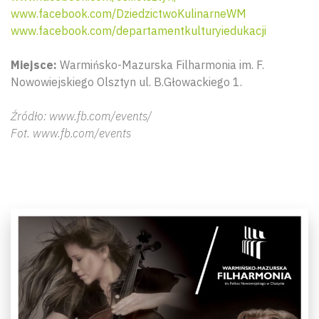
www.facebook.com/DziedzictwoKulinarneWM
www.facebook.com/departamentkulturyiedukacji
Miejsce:
Warmińsko-Mazurska Filharmonia im. F.
Nowowiejskiego Olsztyn ul. B.Głowackiego 1.
Źródło: www.fb.com/events/
Fot. www.fb.com/events