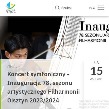
Skip
to
content
PIĄ.
15
Olsztyn
Koncert symfoniczny -
WRZ 2023
Inauguracja 78. sezonu
artystycznego Filharmonii
Olsztyn 2023/2024