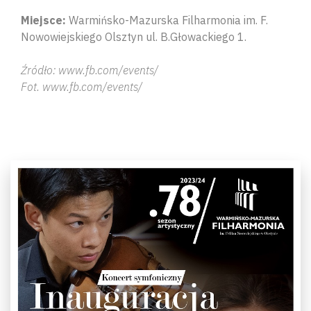
Miejsce:
Warmińsko-Mazurska Filharmonia im. F.
Nowowiejskiego Olsztyn ul. B.Głowackiego 1.
Źródło: www.fb.com/events/
Fot. www.fb.com/events/
Wyszu