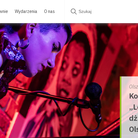
wnie
Wydarzenia
O nas
Ols
Ko
„L
dż
Ol