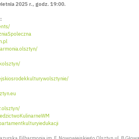
ietnia 2025 r., godz. 19:00.
:
nts/
niaSpoleczna
n.pl
armonia.olsztyn/
olsztyn/
skiosrodekkulturywolsztynie/
ztyn.eu
.olsztyn/
edzictwoKulinarneWM
artamentkulturyiedukacji
urska Filharmonia im. F. Nowowiejskiego Olsztyn ul. B.Głowa