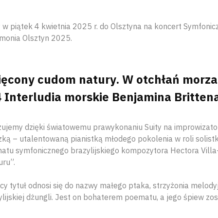
w piątek 4 kwietnia 2025 r. do Olsztyna na koncert Symfonic
armonia Olsztyn 2025.
ęcony cudom natury. W otchłań morza
4 Interludia morskie Benjamina Brittena
zujemy dzięki światowemu prawykonaniu Suity na improwizator
ą – utalentowaną pianistką młodego pokolenia w roli solistki
atu symfonicznego brazylijskiego kompozytora Hectora Villa
ru”.
cy tytuł odnosi się do nazwy małego ptaka, strzyżonia melody
ijskiej dżungli. Jest on bohaterem poematu, a jego śpiew zos