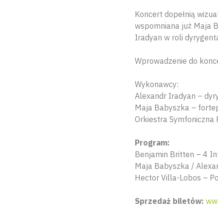
Koncert dopełnią wizual
wspomniana już Maja Ba
Iradyan w roli dyrygent
Wprowadzenie do koncer
Wykonawcy:
Alexandr Iradyan – dyr
Maja Babyszka – forte
Orkiestra Symfoniczna 
Program:
Benjamin Britten – 4 In
Maja Babyszka / Alexand
Hector Villa-Lobos – P
Sprzedaż biletów:
www