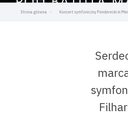
Strona główna
Koncert symfoniczny Penderecki in M
Serdec
marca
symfon
Filha