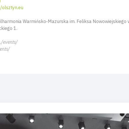
u
olsztyn.eu
Filharmonia Warmińsko-Mazurska im. Feliksa Nowowiejskiego 
ckiego 1.
./events/
ents/