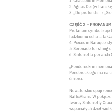
1. Chaccone in Memoria
2. Agnus Dei (w transkr
3. „De profundis” z „S
CZĘŚĆ 2 – PROFANUM
Profanum symbolizuje O
ludzkiemu uchu, a takż
4. Pieces in Baroque st
5. Serenade for string 
6. Sinfonietta per arch
„Penderecki in memori
Pendereckiego ma na ce
śmierci.
Nowatorskie spojrzenie
BalticAlians. W połącze
twórcy Sinfonietty Crac
wspaniałych dzieł wiel