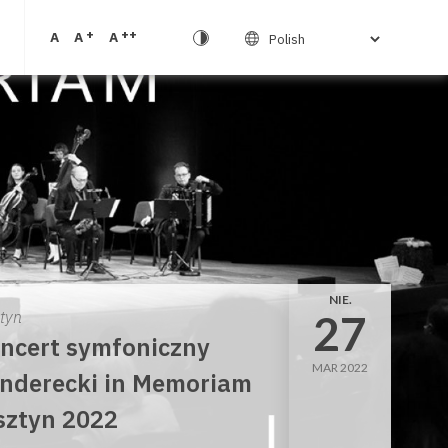
+
++
A
A
A
NIE.
27
ztyn
ncert symfoniczny
MAR 2022
nderecki in Memoriam
sztyn 2022