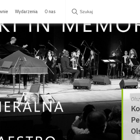
wnie
Wydarzenia
O nas
Ols
Ko
Pe
Ol