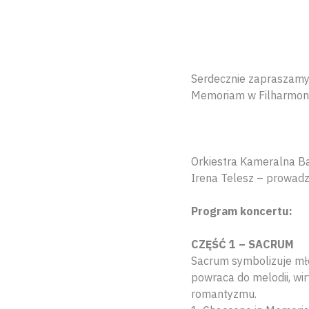
Serdecznie zapraszamy 
Memoriam w Filharmoni
Orkiestra Kameralna Ba
Irena Telesz – prowadz
Program koncertu:
CZĘŚĆ 1 – SACRUM
Sacrum symbolizuje mł
powraca do melodii, wi
romantyzmu.