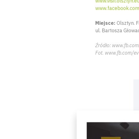
www.visit.olsztyn.e
www.facebook.com/
Miejsce:
Olsztyn. 
ul. Bartosza Głowa
Źródło: www.fb.com
Fot. www.fb.com/ev