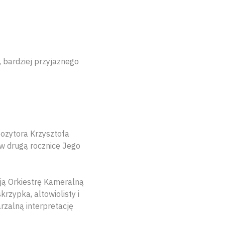
 bardziej przyjaznego
ozytora Krzysztofa
w drugą rocznicę Jego
ają Orkiestrę Kameralną
rzypka, altowiolisty i
rzalną interpretację