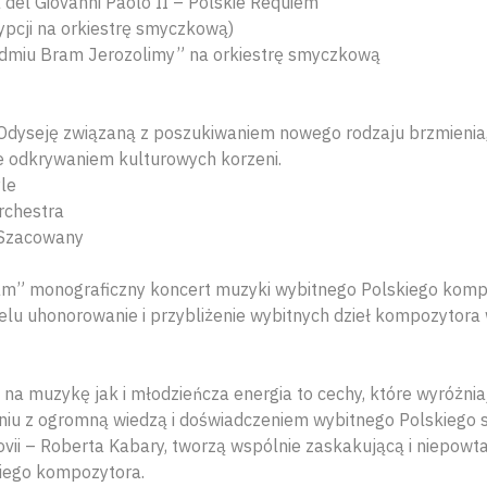
 del Giovanni Paolo II – Polskie Requiem
ypcji na orkiestrę smyczkową)
iedmiu Bram Jerozolimy” na orkiestrę smyczkową
dyseję związaną z poszukiwaniem nowego rodzaju brzmienia,
e odkrywaniem kulturowych korzeni.
yle
orchestra
i Szacowany
am” monograficzny koncert muzyki wybitnego Polskiego komp
lu uhonorowanie i przybliżenie wybitnych dzieł kompozytora 
 na muzykę jak i młodzieńcza energia to cechy, które wyróżni
niu z ogromną wiedzą i doświadczeniem wybitnego Polskiego sk
ovii – Roberta Kabary, tworzą wspólnie zaskakującą i niepowta
kiego kompozytora.