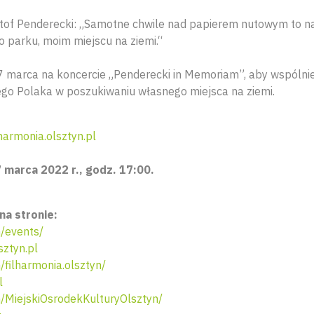
tof Penderecki: „Samotne chwile nad papierem nutowym to na
o parku, moim miejscu na ziemi.“
 marca na koncercie „Penderecki in Memoriam”, aby wspólni
iego Polaka w poszukiwaniu własnego miejsca na ziemi.
harmonia.olsztyn.pl
 marca 2022 r., godz. 17:00.
na stronie:
/events/
sztyn.pl
filharmonia.olsztyn/
l
MiejskiOsrodekKulturyOlsztyn/