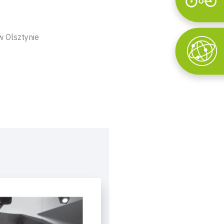
Wyszukaj
w Olsztynie