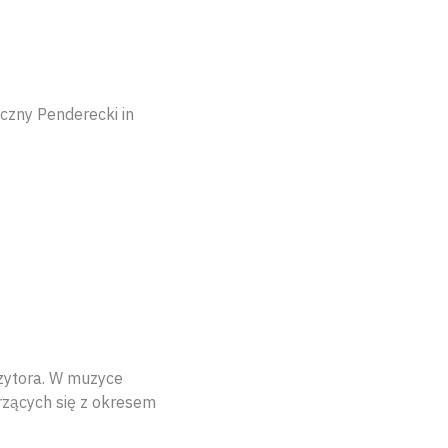
czny Penderecki in
zytora. W muzyce
rzących się z okresem