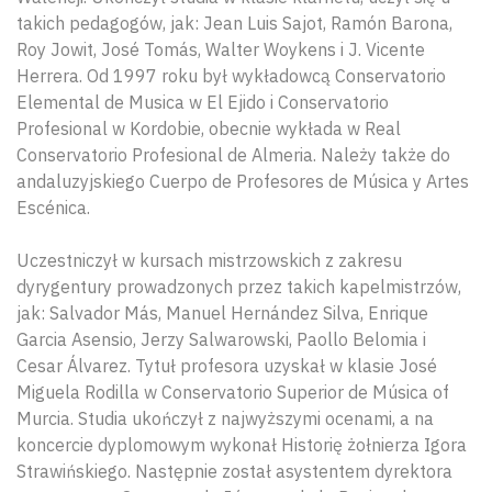
takich pedagogów, jak: Jean Luis Sajot, Ramón Barona,
Roy Jowit, José Tomás, Walter Woykens i J. Vicente
Herrera. Od 1997 roku był wykładowcą Conservatorio
Elemental de Musica w El Ejido i Conservatorio
Profesional w Kordobie, obecnie wykłada w Real
Conservatorio Profesional de Almeria. Należy także do
andaluzyjskiego Cuerpo de Profesores de Música y Artes
Escénica.
Uczestniczył w kursach mistrzowskich z zakresu
dyrygentury prowadzonych przez takich kapelmistrzów,
jak: Salvador Más, Manuel Hernández Silva, Enrique
Garcia Asensio, Jerzy Salwarowski, Paollo Belomia i
Cesar Álvarez. Tytuł profesora uzyskał w klasie José
Miguela Rodilla w Conservatorio Superior de Música of
Murcia. Studia ukończył z najwyższymi ocenami, a na
koncercie dyplomowym wykonał Historię żołnierza Igora
Strawińskiego. Następnie został asystentem dyrektora