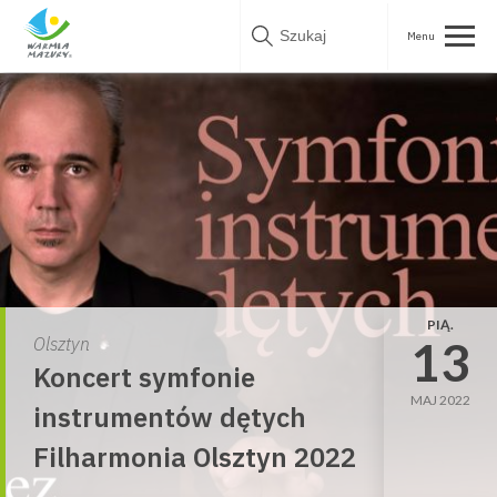
Skip
to
content
PIĄ.
13
Olsztyn
Koncert symfonie
MAJ 2022
instrumentów dętych
Filharmonia Olsztyn 2022