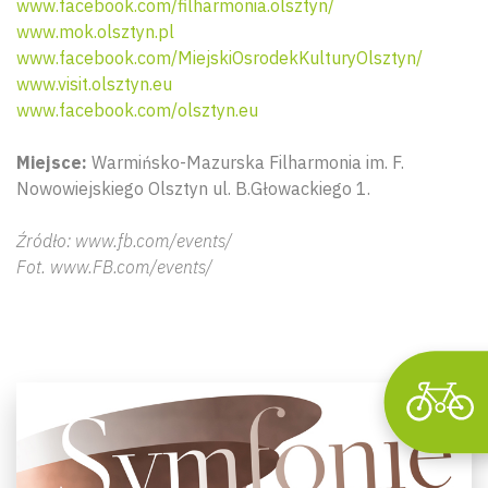
www.facebook.com/filharmonia.olsztyn/
www.mok.olsztyn.pl
www.facebook.com/MiejskiOsrodekKulturyOlsztyn/
www.visit.olsztyn.eu
www.facebook.com/olsztyn.eu
Miejsce:
Warmińsko-Mazurska Filharmonia im. F.
Wyszu
Nowowiejskiego Olsztyn ul. B.Głowackiego 1.
Źródło: www.fb.com/events/
Fot. www.FB.com/events/