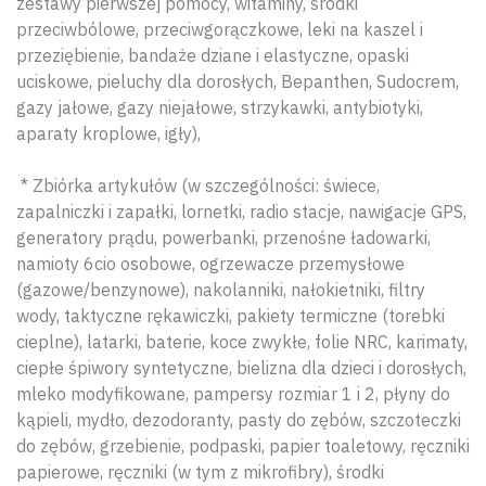
zestawy pierwszej pomocy, witaminy, środki
przeciwbólowe, przeciwgorączkowe, leki na kaszel i
przeziębienie, bandaże dziane i elastyczne, opaski
uciskowe, pieluchy dla dorosłych, Bepanthen, Sudocrem,
gazy jałowe, gazy niejałowe, strzykawki, antybiotyki,
aparaty kroplowe, igły),
* Zbiórka artykułów (w szczególności: świece,
zapalniczki i zapałki, lornetki, radio stacje, nawigacje GPS,
generatory prądu, powerbanki, przenośne ładowarki,
namioty 6cio osobowe, ogrzewacze przemysłowe
(gazowe/benzynowe), nakolanniki, nałokietniki, filtry
wody, taktyczne rękawiczki, pakiety termiczne (torebki
cieplne), latarki, baterie, koce zwykłe, folie NRC, karimaty,
ciepłe śpiwory syntetyczne, bielizna dla dzieci i dorosłych,
mleko modyfikowane, pampersy rozmiar 1 i 2, płyny do
kąpieli, mydło, dezodoranty, pasty do zębów, szczoteczki
do zębów, grzebienie, podpaski, papier toaletowy, ręczniki
papierowe, ręczniki (w tym z mikrofibry), środki