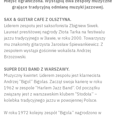
Miejsc ograniczona. Wystąpią dwa zespoły muzyczne
grające tradycyjną odmianę muzyki jazzowej.
SAX & GUITAR CAFE Z OLSZTYNA.
Liderem zespołu jest saksofonista Zbigniew Siwek.
Laureat prestiżowej nagrody Złota Tarka na festiwalu
jazzu tradycyjnego w Iławie, w roku 2000. Towarzyszy
mu znakomity gitarzysta Jarosław Śpiewankiewicz. Z
zespołem wystąpi gościnnie wokalista Andrzej
Brzozowski.
SUPER DIXI BAND Z WARSZAWY.
Muzyczny kwintet. Liderem zespołu jest klarnecista
Andrzej “Bigol” Bigolas. Zaczął swoja karierę w roku
1962 w zespole “Harlem Jazz Band”. Od początku
związany jest z warszawskim klubem “Stodoła” –
kolebka tradycyjnego jazzu w powojennej Polsce.
W roku 1972 kolejny zespół “Bigola” nagrodzono w