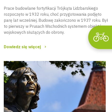
Prace budowlane fortyfikacji Trójkąta Lidzbarskiego
rozpoczęto w 1932 roku, choć przygotowania podjęto
parę lat wcześniej. Budowę zakończono w 1937 roku. Był
to pierwszy w Prusach Wschodnich systemem obiektów
wojskowych służących do obrony.
Dowiedz się więcej