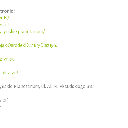
tronie:
ents/
n.pl
tynskie.planetarium/
skiOsrodekKulturyOlsztyn/
ztyn.eu
.olsztyn/
yńskie Planetarium, ul. Al. M. Piłsudskiego 38.
nts/
/