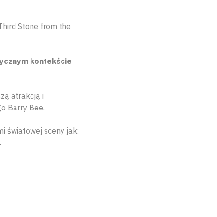
Third Stone from the
uzycznym kontekście
ą atrakcją i
o Barry Bee.
i światowej sceny jak:
.