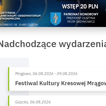
Nadchodzące wydarzeni
Mrągowo,
06.08.2026 - 09.08.2026
Festiwal Kultury Kresowej Mrąg
Giżycko,
06.08.2026