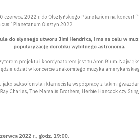
 czerwca 2022 r. do Olsztyńskiego Planetarium na koncert “
nicus” Planetarium Olsztyn 2022.
ule do słynnego utworu Jimi Hendrixa, i ma na celu w m
popularyzację dorobku wybitnego astronoma.
orem projektu i koordynatorem jest tu Aron Blum. Największ
będzie udział w koncercie znakomitego muzyka amerykańskieg
jako saksofonista i klarnecista współpracę z takimi gwiazdam
Ray Charles, The Marsalis Brothers, Herbie Hancock czy Sting
zerwca 2022 r., godz. 19:00.