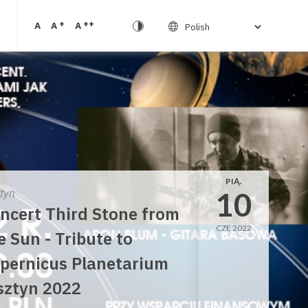
+
++
A
A
A
PIĄ.
10
ztyn
ncert Third Stone from
CZE 2022
e Sun - Tribute to
pernicus Planetarium
sztyn 2022