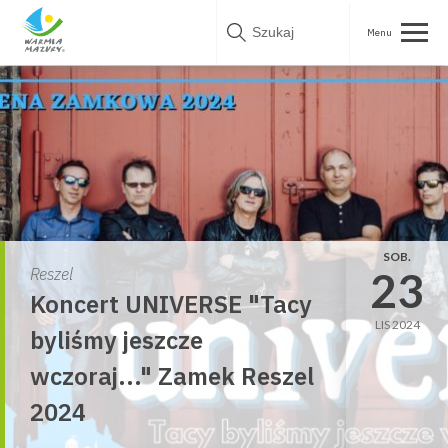
Skip
to
content
SOB.
23
Reszel
Koncert UNIVERSE "Tacy
LIS 2024
byliśmy jeszcze
wczoraj..." Zamek Reszel
2024