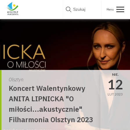
Skip
to
content
NIE.
12
Olsztyn
Koncert Walentynkowy
LUT 2023
ANITA LIPNICKA "O
miłości...akustycznie"
Filharmonia Olsztyn 2023