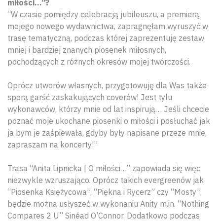
miłości…”?
“W czasie pomiędzy celebracją jubileuszu, a premierą
mojego nowego wydawnictwa, zapragnęłam wyruszyć w
trasę tematyczną, podczas której zaprezentuję zestaw
mniej i bardziej znanych piosenek miłosnych,
pochodzących z różnych okresów mojej twórczości.
Oprócz utworów własnych, przygotowuję dla Was także
sporą garść zaskakujących coverów! Jest tylu
wykonawców, którzy mnie od lat inspirują… Jeśli chcecie
poznać moje ukochane piosenki o miłości i posłuchać jak
ja bym je zaśpiewała, gdyby były napisane przeze mnie,
zapraszam na koncerty!”
Trasa “Anita Lipnicka | O miłości…” zapowiada się więc
niezwykle wzruszająco. Oprócz takich evergreenów jak
“Piosenka Księżycowa”, “Piękna i Rycerz” czy “Mosty”,
będzie można usłyszeć w wykonaniu Anity m.in. “Nothing
Compares 2 U” Sinéad O’Connor. Dodatkowo podczas