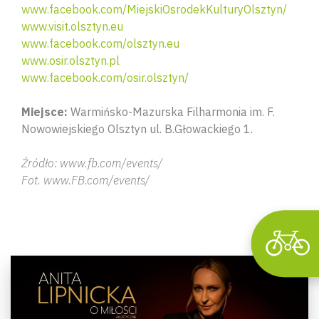
www.facebook.com/MiejskiOsrodekKulturyOlsztyn/
www.visit.olsztyn.eu
www.facebook.com/olsztyn.eu
www.osir.olsztyn.pl
www.facebook.com/osir.olsztyn/
Wyszu
Miejsce:
Warmińsko-Mazurska Filharmonia im. F.
Nowowiejskiego Olsztyn ul. B.Głowackiego 1.
Źródło: www.fb.com/events/
Fot. www.FB.com/events/