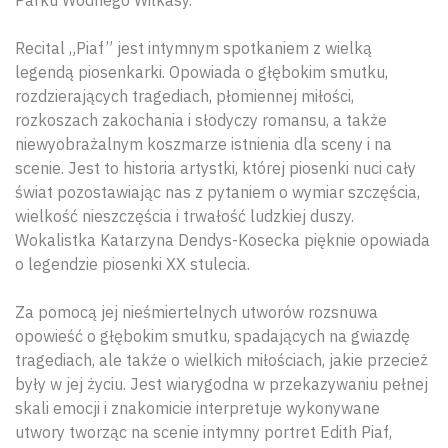
Recital „Piaf” jest intymnym spotkaniem z wielką
legendą piosenkarki. Opowiada o głębokim smutku,
rozdzierających tragediach, płomiennej miłości,
rozkoszach zakochania i słodyczy romansu, a także
niewyobrażalnym koszmarze istnienia dla sceny i na
scenie. Jest to historia artystki, której piosenki nuci cały
świat pozostawiając nas z pytaniem o wymiar szczęścia,
wielkość nieszczęścia i trwałość ludzkiej duszy.
Wokalistka Katarzyna Dendys-Kosecka pięknie opowiada
o legendzie piosenki XX stulecia.
Za pomocą jej nieśmiertelnych utworów rozsnuwa
opowieść o głębokim smutku, spadających na gwiazdę
tragediach, ale także o wielkich miłościach, jakie przecież
były w jej życiu. Jest wiarygodna w przekazywaniu pełnej
skali emocji i znakomicie interpretuje wykonywane
utwory tworząc na scenie intymny portret Edith Piaf,