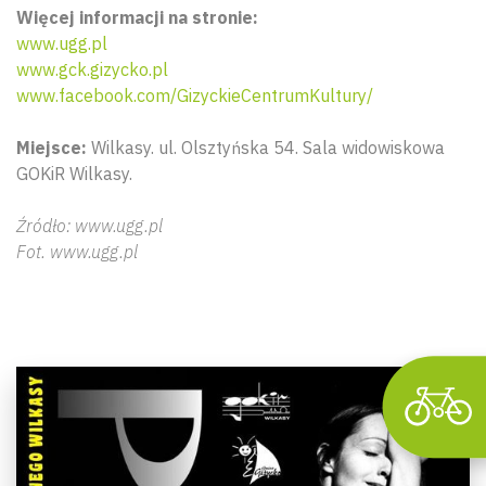
Więcej informacji na stronie:
www.ugg.pl
www.gck.gizycko.pl
www.facebook.com/GizyckieCentrumKultury/
Miejsce:
Wilkasy. ul. Olsztyńska 54. Sala widowiskowa
GOKiR Wilkasy.
Wyszu
Źródło: www.ugg.pl
Fot. www.ugg.pl