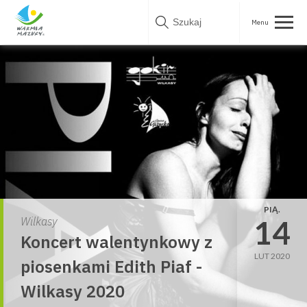
Skip
to
content
PIĄ.
14
Wilkasy
Koncert walentynkowy z
LUT 2020
piosenkami Edith Piaf -
Wilkasy 2020