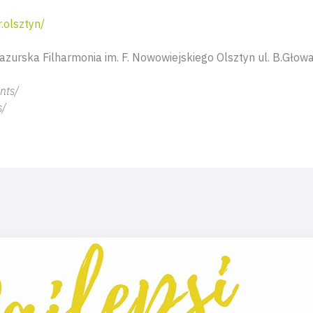
.olsztyn/
urska Filharmonia im. F. Nowowiejskiego Olsztyn ul. B.Głowa
nts/
s/