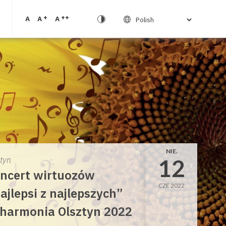
+
++
A
A
A
NIE.
12
ztyn
ncert wirtuozów
CZE 2022
ajlepsi z najlepszych”
lharmonia Olsztyn 2022