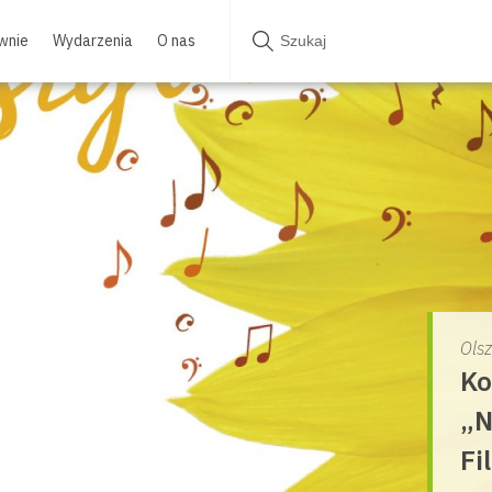
wnie
Wydarzenia
O nas
Ols
Ko
„N
Fi