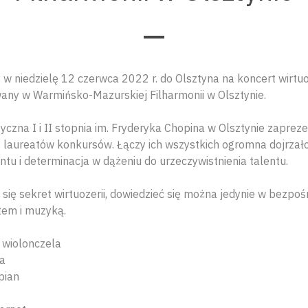
w niedzielę 12 czerwca 2022 r. do Olsztyna na koncert wirtu
any w Warmińsko-Mazurskiej Filharmonii w Olsztynie.
zna I i II stopnia im. Fryderyka Chopina w Olsztynie zapreze
 laureatów konkursów. Łączy ich wszystkich ogromna dojrzał
tu i determinacja w dążeniu do urzeczywistnienia talentu.
się sekret wirtuozerii, dowiedzieć się można jedynie w bezpo
tem i muzyką.
 wiolonczela
ra
pian