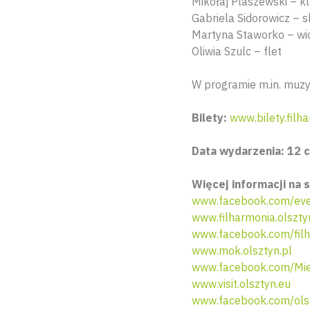
Mikołaj Plaszewski – k
Gabriela Sidorowicz – 
Martyna Staworko – wi
Oliwia Szulc – flet
W programie m.in. muzy
Bilety:
www.bilety.filha
Data wydarzenia: 12 c
Więcej informacji na s
www.facebook.com/eve
www.filharmonia.olszty
www.facebook.com/filh
www.mok.olsztyn.pl
www.facebook.com/Miej
www.visit.olsztyn.eu
www.facebook.com/ols