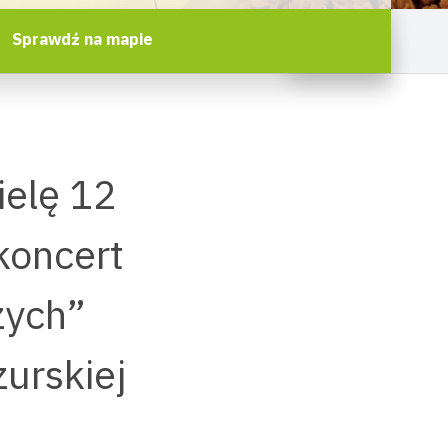
Sprawdź na mapie
ielę 12
koncert
zych”
urskiej