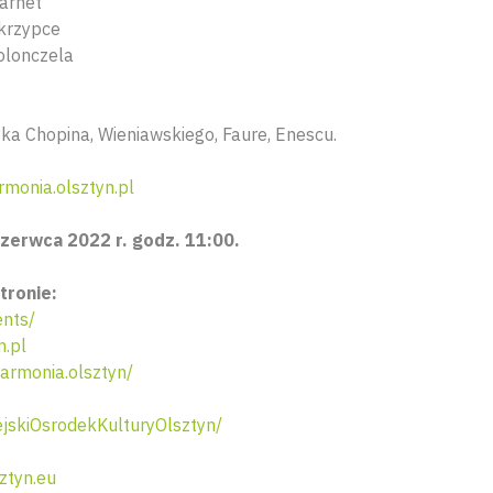
larnet
skrzypce
olonczela
ka Chopina, Wieniawskiego, Faure, Enescu.
rmonia.olsztyn.pl
zerwca 2022 r. godz. 11:00.
tronie:
nts/
n.pl
armonia.olsztyn/
skiOsrodekKulturyOlsztyn/
ztyn.eu