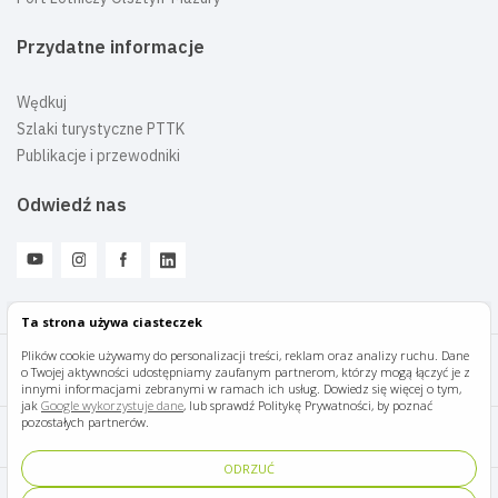
Przydatne informacje
Wędkuj
Szlaki turystyczne PTTK
Publikacje i przewodniki
Odwiedź nas
Ta strona używa ciasteczek
Plików cookie używamy do personalizacji treści, reklam oraz analizy ruchu. Dane
o Twojej aktywności udostępniamy zaufanym partnerom, którzy mogą łączyć je z
Mazury Travel © 2026
innymi informacjami zebranymi w ramach ich usług. Dowiedz się więcej o tym,
jak
Google wykorzystuje dane
, lub sprawdź Politykę Prywatności, by poznać
pozostałych partnerów.
Polityka prywatności
ODRZUĆ
Pomoc i kontakt