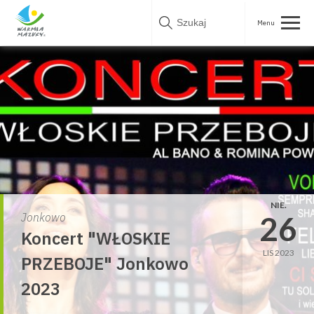
Skip
to
content
NIE.
26
Jonkowo
Koncert "WŁOSKIE
LIS 2023
PRZEBOJE" Jonkowo
2023