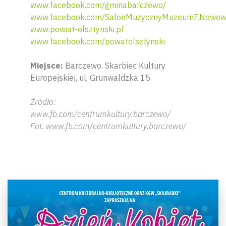
www.facebook.com/gminabarczewo/
www.facebook.com/SalonMuzycznyMuzeumF.Nowowi
www.powiat-olsztynski.pl
www.facebook.com/powatolsztynski
Miejsce:
Barczewo. Skarbiec Kultury
Europejskiej, ul, Grunwaldzka 15.
Źródło:
www.fb.com/centrumkultury.barczewo/
Fot. www.fb.com/centrumkultury.barczewo/
Wyszu