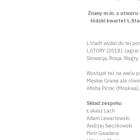
Znany m.in. z utworu
łódzki kwartet L.St
L.Stadt wydał do tej p
L.STORY (2018), zagrał 
Słowacja, Rosja, Węgry, 
Wystąpił też na wielu p
Męskie Granie ale równi
Afisha Picnic (Moskwa), 
Skład zespołu:
Łukasz Lach
Adam Lewartowski
Andrzej Sieczkowski
Piotr Gwadera