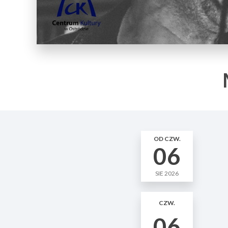
OD CZW.
06
SIE 2026
CZW.
06