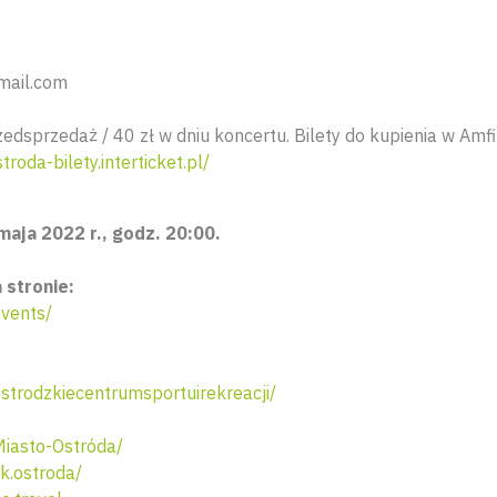
mail.com
edsprzedaż / 40 zł w dniu koncertu. Bilety do kupienia w Amfi
troda-bilety.interticket.pl/
maja 2022 r., godz. 20:00.
 stronie:
vents/
trodzkiecentrumsportuirekreacji/
iasto-Ostróda/
k.ostroda/