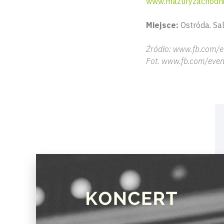
www.mazuryzachodnie
Miejsce:
Ostróda. Sa
Źródło: www.fb.com/e
Fot. www.fb.com/even