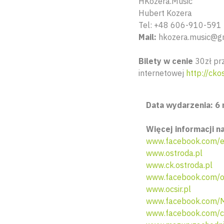
HKozera.Music
Hubert Kozera
Tel: +48 606-910-591
Mail:
hkozera.music@g
Bilety w cenie
30zł prz
internetowej
http://ckos
Data wydarzenia: 6 
Więcej informacji na
www.facebook.com/e
www.ostroda.pl
www.ck.ostroda.pl
www.facebook.com/os
www.ocsir.pl
www.facebook.com/M
www.facebook.com/c