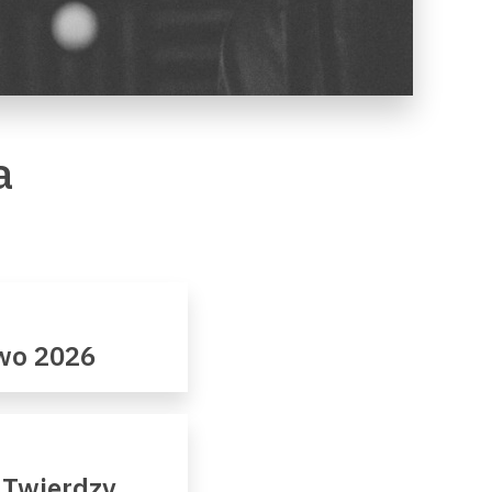
a
owo 2026
 Twierdzy