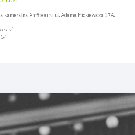
.travel
la kameralna Amfiteatru, ul. Adama Mickiewicza 17A.
vents/
ts/