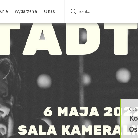
wnie
Wydarzenia
O nas
Ost
Ko
Os