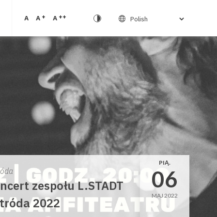
+
++
A
A
A
PIĄ.
06
róda
ncert zespołu L.STADT
MAJ 2022
tróda 2022