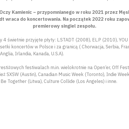
 Oczy Kamienic – przypomnianego w roku 2021 przez Męsk
adt wraca do koncertowania. Na początek 2022 roku zapo
premierowy singiel zespołu.
ory 4 świetnie przyjęte płyty: L.STADT (2008), EL.P (2010), 
setki koncertów w Polsce i za granicą ( Chorwacja, Serbia, Fran
Anglia, Irlandia, Kanada, U.S.A).
restiżowych festiwalach m.in. wielokrotnie na Open’er, Off Fest
eż SXSW (Austin), Canadian Music Week (Toronto), Indie Week 
Be Together (Litwa), Culture Collide (Los Angeles) i inne.