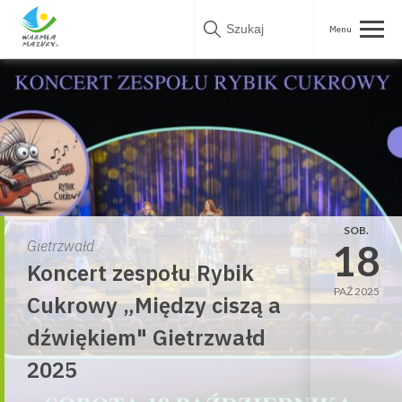
Skip
to
content
SOB.
18
Gietrzwałd
Koncert zespołu Rybik
PAŹ 2025
Cukrowy „Między ciszą a
dźwiękiem" Gietrzwałd
2025