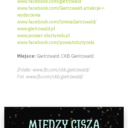
www.facebook.com/gietrzwald
www.facebook.com/Gietrzwałd-atrakcje-i-
wydarzenia
www.facebook.com/GminaGietrzwald/
www.gietrzwald.pl
www.powiat-olsztynski.pl
www.facebook.com/powiatolsztynski
Miejsce:
Gietrzwałd. CKB Gietrzwałd.
Źródło: www.fb.com/ckb.gietrzwald/
Fot. www.fb.com/ckb.gietrzwald/
Wyszu