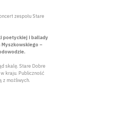
oncert zespołu Stare
 poetyckiej i ballady
a Myszkowskiego –
rodowodzie.
ąd skalę. Stare Dobre
w kraju. Publiczność
ą z możliwych.