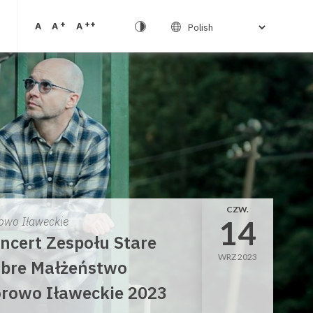
+
++
A
A
A
CZW.
14
owo Iławeckie
ncert Zespołu Stare
WRZ 2023
bre Małżeństwo
rowo Iławeckie 2023