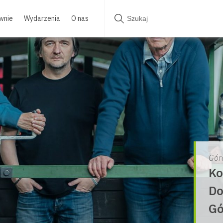
wnie
Wydarzenia
O nas
Gór
Ko
Do
Gó