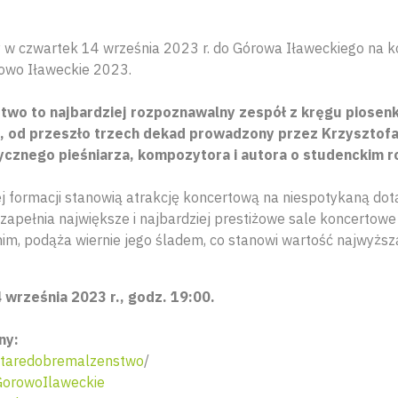
w czwartek 14 września 2023 r. do Górowa Iławeckiego na k
owo Iławeckie 2023.
wo to najbardziej rozpoznawalny zespół z kręgu piosenki
e, od przeszło trzech dekad prowadzony przez Krzysztof
cznego pieśniarza, kompozytora i autora o studenckim 
j formacji stanowią atrakcję koncertową na niespotykaną dot
zapełnia największe i najbardziej prestiżowe sale koncertowe 
nim, podąża wiernie jego śladem, co stanowi wartość najwyższ
 września 2023 r., godz. 19:00.
ny:
taredobremalzenstwo
/
orowoIlaweckie