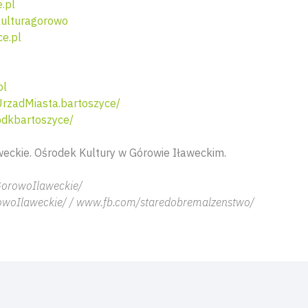
.pl
ulturagorowo
e.pl
pl
rzadMiasta.bartoszyce/
dkbartoszyce/
eckie. Ośrodek Kultury w Górowie Iławeckim.
GorowoIlaweckie/
owoIlaweckie/ / www.fb.com/staredobremalzenstwo/