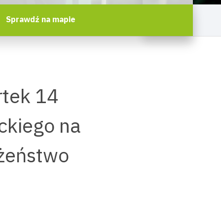
Sprawdź na mapie
rtek 14
ckiego na
łżeństwo