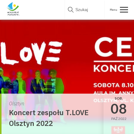
Skip
to
content
SOB.
08
Olsztyn
Koncert zespołu T.LOVE
PAŹ 2022
Olsztyn 2022