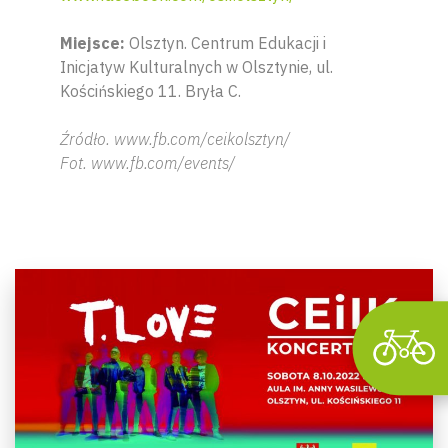
Miejsce:
Olsztyn. Centrum Edukacji i
Inicjatyw Kulturalnych w Olsztynie, ul.
Kościńskiego 11. Bryła C.
Źródło. www.fb.com/ceikolsztyn/
Wyszu
Fot. www.fb.com/events/