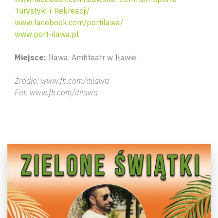
Turystyki-i-Rekreacji/
www.facebook.com/portilawa/
www.port-ilawa.pl
Miejsce:
Iława. Amfiteatr w
Iławie.
Źródło: www.fb.com/itilawa
Fot. www.fb.com/itilawa
Wyszu