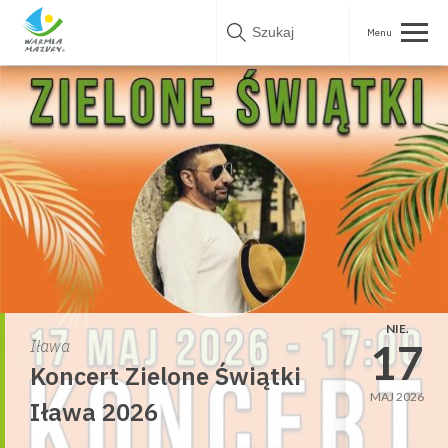
Skip
to
content
NIE.
17
Iława
Koncert Zielone Świątki
MAJ 2026
Iława 2026