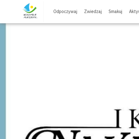
Skip
to
Odpoczywaj
Zwiedzaj
Smakuj
Akty
content