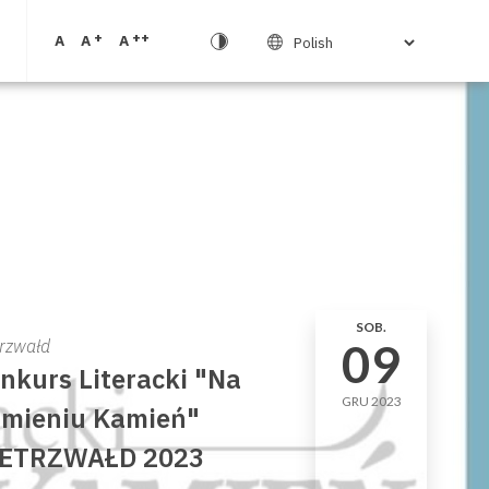
+
++
A
A
A
SOB.
09
trzwałd
nkurs Literacki "Na
GRU 2023
mieniu Kamień"
ETRZWAŁD 2023