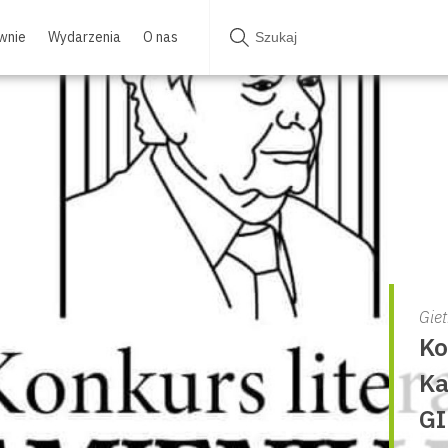
wnie
Wydarzenia
O nas
Gie
Ko
Ka
GI