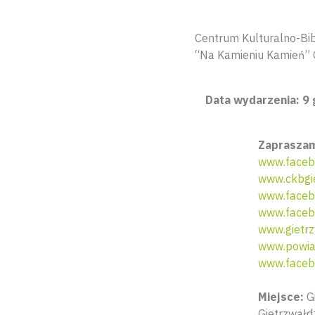
Centrum Kulturalno-Bib
“Na Kamieniu Kamień” 
Data wydarzenia: 9 
Zapraszam
www.faceb
www.ckbgie
www.facebo
www.faceb
www.gietrz
www.powiat
www.faceb
Miejsce:
Gi
Gietrzwałdz