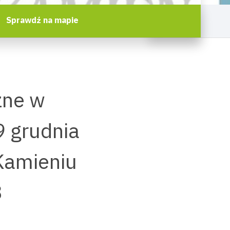
Sprawdź na mapie
zne w
9 grudnia
 Kamieniu
3