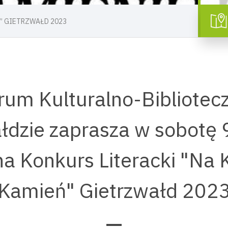
ień” GIETRZWAŁD 2023
rum Kulturalno-Bibliotec
łdzie zaprasza w sobotę 
na Konkurs Literacki "Na
Kamień" Gietrzwałd 202