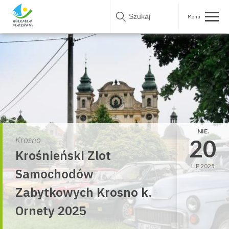
Skip
to
content
NIE.
20
Krosno
Krośnieński Zlot
LIP 2025
Samochodów
Zabytkowych Krosno k.
Ornety 2025