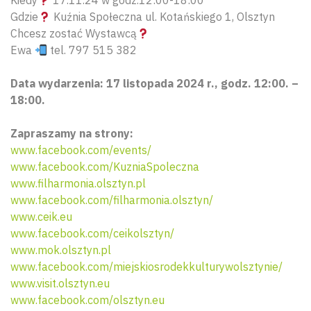
Gdzie
Kuźnia Społeczna ul. Kotańskiego 1, Olsztyn
Chcesz zostać Wystawcą
Ewa
tel. 797 515 382
Data wydarzenia: 17 listopada 2024 r., godz. 12:00. –
18:00.
Zapraszamy na strony:
www.facebook.com/events/
www.facebook.com/KuzniaSpoleczna
www.filharmonia.olsztyn.pl
www.facebook.com/filharmonia.olsztyn/
www.ceik.eu
www.facebook.com/ceikolsztyn/
www.mok.olsztyn.pl
www.facebook.com/miejskiosrodekkulturywolsztynie/
Wyszu
www.visit.olsztyn.eu
www.facebook.com/olsztyn.eu