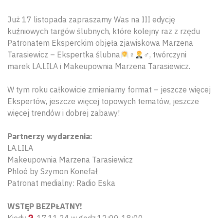
Już 17 listopada zapraszamy Was na III edycję
kuźniowych targów ślubnych, które kolejny raz z rzędu
Patronatem Eksperckim objęła zjawiskowa Marzena
Tarasiewicz – Ekspertka ślubna
‍♀
‍♂, twórczyni
marek LA.LILA i Makeupownia Marzena Tarasiewicz.
W tym roku całkowicie zmieniamy format – jeszcze więcej
Ekspertów, jeszcze więcej topowych tematów, jeszcze
więcej trendów i dobrej zabawy!
Partnerzy wydarzenia:
LA.LILA
Makeupownia Marzena Tarasiewicz
Phloé by Szymon Konefał
Patronat medialny: Radio Eska
WSTĘP BEZPŁATNY!
Kiedy
17.11.24 w godz.12:00-18:00