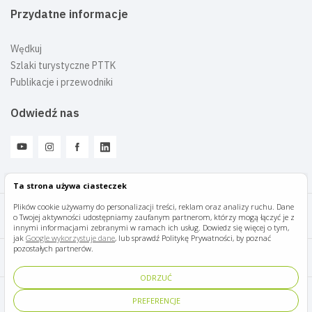
Przydatne informacje
Wędkuj
Szlaki turystyczne PTTK
Publikacje i przewodniki
Odwiedź nas
Ta strona używa ciasteczek
Plików cookie używamy do personalizacji treści, reklam oraz analizy ruchu. Dane
o Twojej aktywności udostępniamy zaufanym partnerom, którzy mogą łączyć je z
Mazury Travel © 2026
innymi informacjami zebranymi w ramach ich usług. Dowiedz się więcej o tym,
jak
Google wykorzystuje dane
, lub sprawdź Politykę Prywatności, by poznać
pozostałych partnerów.
Polityka prywatności
ODRZUĆ
Pomoc i kontakt
PREFERENCJE