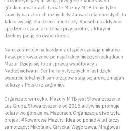
i rozpoczynających swoją przygodę z kolarstwem
górskim amatorach. Łaciate Mazury MTB to nie tylko
zawody na czterech różnych dystansach dla dorosłych, to
także wyścigi dla dzieci i młodzieży. Sposób na aktywne
spędzenie czasu z rodziną i przyjaciółmi, z którymi
dzielimy pasję do dwóch kółek.
Na uczestników na każdym z etapów czekają unikalne
trasy, poprowadzone po najatrakcyjniejszych zakątkach
Mazur. Dzieje się to za sprawą współpracy z
Nadleśnictwami. Centra turystycznych miast dzięki
wsparciu lokalnych samorządów stają się areną zmagań
kolarzy z Polski i z zagranicy.
Organizatorem cyklu Mazury MTB jest Stowarzyszenie
Luz Grupa. Stowarzyszenie od 2015 aktywnie promuje
kolarstwo górskie na Mazurach. Organizacja stworzyła
projekt #Rowerowe Mazury. Idea od ponad 4 lat łączy
samorządy: Mikołajek, Giżycka, Węgorzewa, Mrągowa i