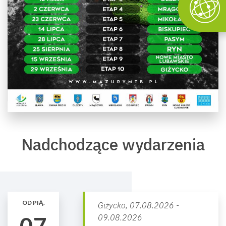
Nadchodzące wydarzenia
OD PIĄ.
Giżycko,
07.08.2026 -
07
09.08.2026