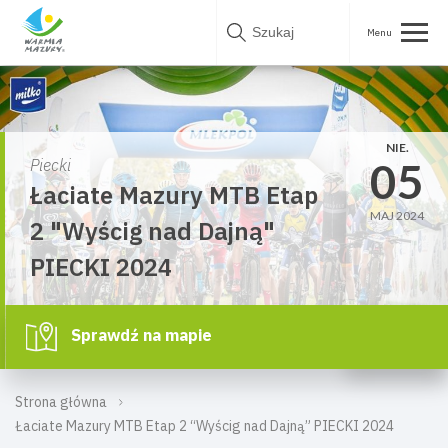
Skip
to
content
NIE.
05
Piecki
Łaciate Mazury MTB Etap
MAJ 2024
2 "Wyścig nad Dajną"
PIECKI 2024
Sprawdź na mapie
Strona główna
Łaciate Mazury MTB Etap 2 “Wyścig nad Dajną” PIECKI 2024