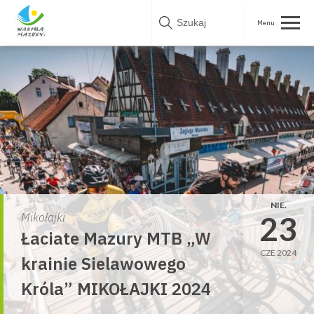
Skip
to
content
NIE.
23
Mikołajki
Łaciate Mazury MTB „W
CZE 2024
krainie Sielawowego
Króla” MIKOŁAJKI 2024