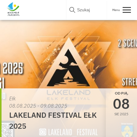
Skip
to
content
OD PIĄ.
08
Ełk
08.08.2025 - 09.08.2025
LAKELAND FESTIVAL EŁK
SIE 2025
2025