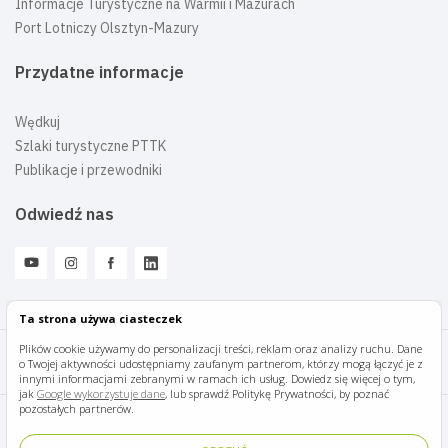
Informacje Turystyczne na Warmii i Mazurach
Port Lotniczy Olsztyn-Mazury
Przydatne informacje
Wędkuj
Szlaki turystyczne PTTK
Publikacje i przewodniki
Odwiedź nas
Ta strona używa ciasteczek
Plików cookie używamy do personalizacji treści, reklam oraz analizy ruchu. Dane
o Twojej aktywności udostępniamy zaufanym partnerom, którzy mogą łączyć je z
Mazury Travel © 2026
innymi informacjami zebranymi w ramach ich usług. Dowiedz się więcej o tym,
jak
Google wykorzystuje dane
, lub sprawdź Politykę Prywatności, by poznać
pozostałych partnerów.
Polityka prywatności