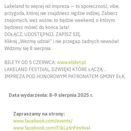
Lakeland to więcej niż impreza — to społeczność, vibe,
przygoda, której nie znajdziesz nigdzie indziej. Zabierz
znajomych, weź wolne, to będzie weekend, o którym
będziesz mówić do końca lata!
DOŁĄCZ, UDOSTĘPNIJ, ZAPISZ SIĘ.
Kliknij „Wezmę udział” i nie przegap żadnych newsów!
Widzimy się 8 sierpnia.
BILETY OD 5 CZERWCA:
www.ebilet.pl
LAKELAND FESTIVAL, DŹWIĘKI KTÓRE ŁĄCZĄ…
IMPREZA POD HONOROWYM PATRONATEM GMINY EŁK.
Wyszu
Data wydarzenia: 8-9 sierpnia 2025 r.
Zapraszamy na strony:
www.facebook.com/events/
www.facebook.com/ElkLatinFestival