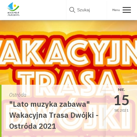
Skip
to
content
NIE.
15
Ostróda
"Lato muzyka zabawa"
SIE 2021
Wakacyjna Trasa Dwójki -
Ostróda 2021