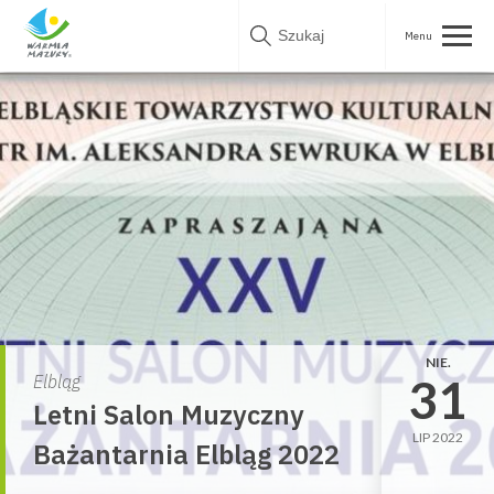
Skip
to
content
NIE.
31
Elbląg
Letni Salon Muzyczny
LIP 2022
Bażantarnia Elbląg 2022