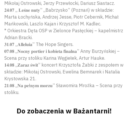
Mikołaj Ostrowski, Jerzy Przewłocki, Dariusz Siastacz.
𝟐𝟒.𝟎𝟕 „ 𝐋𝐞𝐬́𝐧𝐞 𝐧𝐮𝐭𝐲” „Babrzysko” (Poznań) w składzie:
Marta Łochyńska, Andrzej Jesse, Piotr Cebernik, Michał
Mańkowski, Laszlo Kajan i Krzysztof M. Kadlec.
* Orkiestra Dęta OSP w Zielonce Pasłęckiej – kapelmistrz
Adrian Bracki.
𝟑𝟏.𝟎𝟕 „𝐀𝐥𝐥𝐞𝐥𝐮𝐢𝐚” The Hope Singers.
𝟎𝟕.𝟎𝟖 „𝐍𝐨𝐜𝐧𝐲 𝐩𝐨𝐫𝐭𝐢𝐞𝐫 𝐢 𝐤𝐨𝐛𝐢𝐞𝐭𝐚 𝐟𝐢𝐧𝐚𝐥𝐧𝐚” Anny Burzyńskiej –
Scena przy stoliku Karina Węgiełek, Artur Hauke.
𝟏𝟒.𝟎𝟖 „𝐙𝐚𝐫𝐚𝐳 𝐬́𝐰𝐢𝐭” koncert Krzysztofa Żabki z zespołem w
składzie: Mikołaj Ostrowski, Ewelina Bemnarek i Natalia
Krystowska 21.
𝟐𝟏.𝟎𝟖 „𝐍𝐚 𝐩𝐞ł𝐧𝐲𝐦 𝐦𝐨𝐫𝐳𝐮” Sławomira Mrożka – Scena przy
stoliku.
Do zobaczenia w Bażantarni!