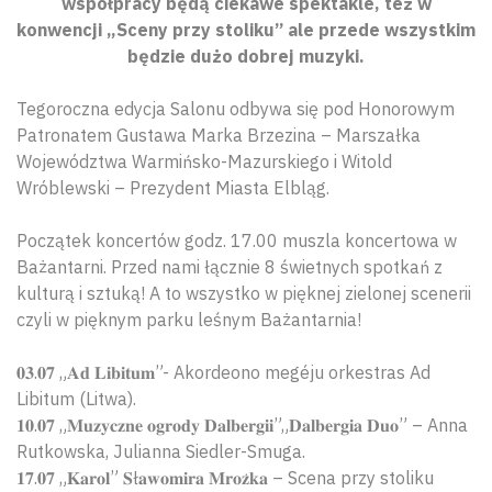
współpracy będą ciekawe spektakle, też w
konwencji „Sceny przy stoliku” ale przede wszystkim
będzie dużo dobrej muzyki.
Tegoroczna edycja Salonu odbywa się pod Honorowym
Patronatem Gustawa Marka Brzezina – Marszałka
Województwa Warmińsko-Mazurskiego i Witold
Wróblewski – Prezydent Miasta Elbląg.
Początek koncertów godz. 17.00 muszla koncertowa w
Bażantarni. Przed nami łącznie 8 świetnych spotkań z
kulturą i sztuką! A to wszystko w pięknej zielonej scenerii
czyli w pięknym parku leśnym Bażantarnia!
𝟎𝟑.𝟎𝟕 „𝐀𝐝 𝐋𝐢𝐛𝐢𝐭𝐮𝐦”- Akordeono megéju orkestras Ad
Libitum (Litwa).
𝟏𝟎.𝟎𝟕 „𝐌𝐮𝐳𝐲𝐜𝐳𝐧𝐞 𝐨𝐠𝐫𝐨𝐝𝐲 𝐃𝐚𝐥𝐛𝐞𝐫𝐠𝐢𝐢”„𝐃𝐚𝐥𝐛𝐞𝐫𝐠𝐢𝐚 𝐃𝐮𝐨” – Anna
Rutkowska, Julianna Siedler-Smuga.
𝟏𝟕.𝟎𝟕 „𝐊𝐚𝐫𝐨𝐥” 𝐒ł𝐚𝐰𝐨𝐦𝐢𝐫𝐚 𝐌𝐫𝐨𝐳̇𝐤𝐚 – Scena przy stoliku