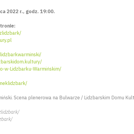
ca 2022 r., godz. 19:00.
tronie:
lidzbark/
ury.pl
idzbarkwarminski/
barskidom.kultury/
o-w-Lidzbarku-Warmińskim/
eklidzbark/
iński. Scena plenerowa na Bulwarze / Lidzbarskim Domu Kult
lidzbark/
zbark/