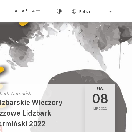
+
++
A
A
A
PIĄ.
08
zbark Warmiński
dzbarskie Wieczory
LIP 2022
zzowe Lidzbark
rmiński 2022