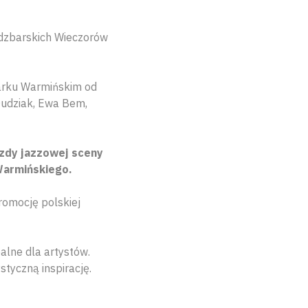
idzbarskich Wieczorów
barku Warmińskim od
Dudziak, Ewa Bem,
azdy jazzowej sceny
Warmińskiego.
romocję polskiej
alne dla artystów.
styczną inspirację.