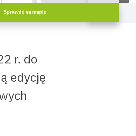
Sprawdź na mapie
2 r. do
ną edycję
owych
2