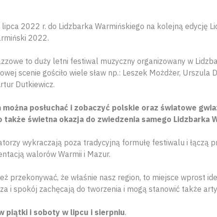
lipca 2022 r. do Lidzbarka Warmińskiego na kolejną edycję L
rmiński 2022.
azzowe to duży letni festiwal muzyczny organizowany w Lidz
owej scenie gościło wiele sław np.: Leszek Możdżer, Urszula 
rtur Dutkiewicz.
m można posłuchać i zobaczyć polskie oraz światowe gwi
o także świetna okazja do zwiedzenia samego Lidzbarka 
atorzy wykraczają poza tradycyjną formułę festiwalu i łączą p
entacją walorów Warmii i Mazur.
eż przekonywać, że właśnie nasz region, to miejsce wprost ide
za i spokój zachęcają do tworzenia i mogą stanowić także arty
w piątki i soboty w lipcu i sierpniu
.