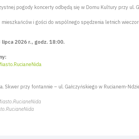
ystnej pogody koncerty odbędą się w Domu Kultury przy ul. 
 mieszkańców i gości do wspólnego spędzenia letnich wieczo
lipca 2026 r., godz. 18:00.
ny:
iasto.RucianeNida
. Skwer przy fontannie – ul. Gałczyńskiego w Rucianem-Ndzie
iasto.RucianeNida
to.RucianeNida