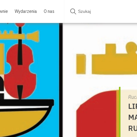
wnie
Wydarzenia
O nas
Ruc
LI
MA
RU