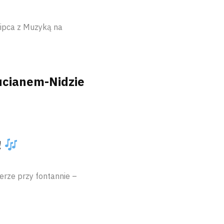
Lipca z Muzyką na
ucianem-Nidzie
!
erze przy fontannie –