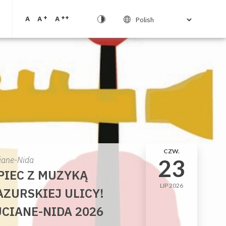
+
++
A
A
A
CZW.
23
iane-Nida
PIEC Z MUZYKĄ
LIP 2026
ZURSKIEJ ULICY!
CIANE-NIDA 2026