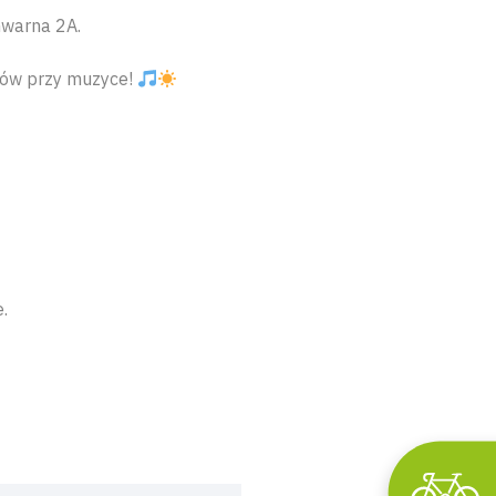
Gwarna 2A.
rów przy muzyce!
.