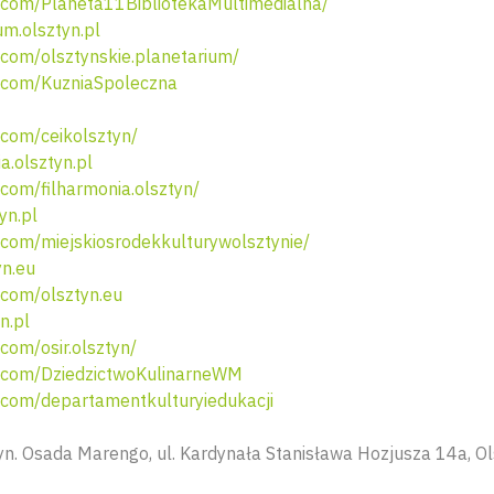
com/Planeta11BibliotekaMultimedialna/
m.olsztyn.pl
com/olsztynskie.planetarium/
com/KuzniaSpoleczna
com/ceikolsztyn/
a.olsztyn.pl
om/filharmonia.olsztyn/
yn.pl
com/miejskiosrodekkulturywolsztynie/
yn.eu
com/olsztyn.eu
n.pl
om/osir.olsztyn/
com/DziedzictwoKulinarneWM
com/departamentkulturyiedukacji
n. Osada Marengo, ul. Kardynała Stanisława Hozjusza 14a, Ol