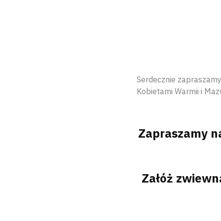
Serdecznie zapraszamy 
Kobietami Warmii i Maz
Zapraszamy na
Załóż zwiewną 