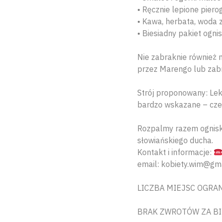
• Ręcznie lepione pierog
• Kawa, herbata, woda 
• Biesiadny pakiet ogni
Nie zabraknie również 
przez Marengo lub zab
Strój proponowany: Lek
bardzo wskazane – cze
Rozpalmy razem ognisk
słowiańskiego ducha.
Kontakt i informacje:
email: kobiety.wim@gm
LICZBA MIEJSC OGRA
BRAK ZWROTÓW ZA BI