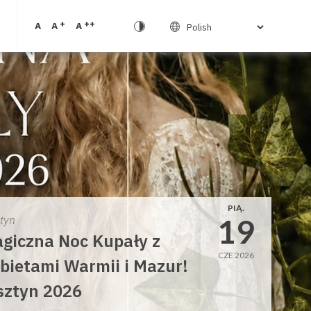
+
++
A
A
A
PIĄ.
19
ztyn
giczna Noc Kupały z
CZE 2026
bietami Warmii i Mazur!
sztyn 2026