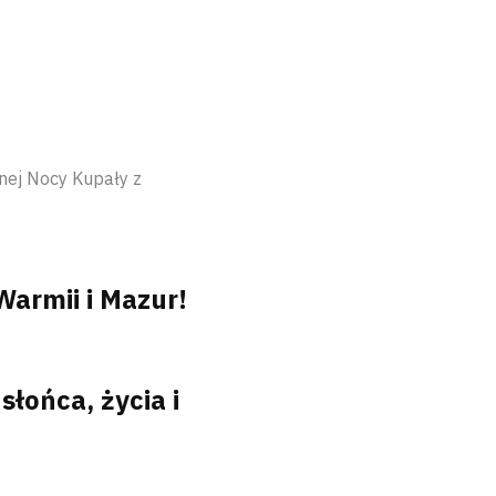
nej Nocy Kupały z
armii i Mazur!
słońca, życia i