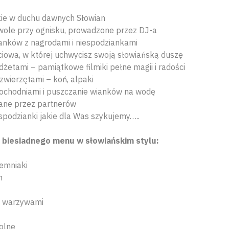
ie w duchu dawnych Słowian
awole przy ognisku, prowadzone przez DJ-a
anków z nagrodami i niespodziankami
iowa, w której uchwycisz swoją słowiańską duszę
etami – pamiątkowe filmiki pełne magii i radości
 zwierzętami – koń, alpaki
chodniami i puszczanie wianków na wodę
ane przez partnerów
espodzianki jakie dla Was szykujemy…..
ż biesiadnego menu w słowiańskim stylu:
iemniaki
m
 i warzywami
solne