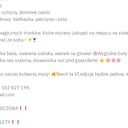
i
z cytryną, domowe ciasto
skowy: kiełbaska, pieczywo i sosy
magicznych trunków, które możesz zakupić na miejscu na st
rać ze sobą !
ka biała, zwiewna suknka, wianek na głowie!
Wygodne buty 
ka nas szalona, słowiańska noc pod gwiazdami!
o naszej kobiecej mocy!
Niech ta VI edycja będzie piękna, 
502 827 199,
ail.com
NICZONA
LETY