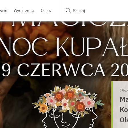
wnie
Wydarzenia
O nas
Ols
Ma
Ko
Ol