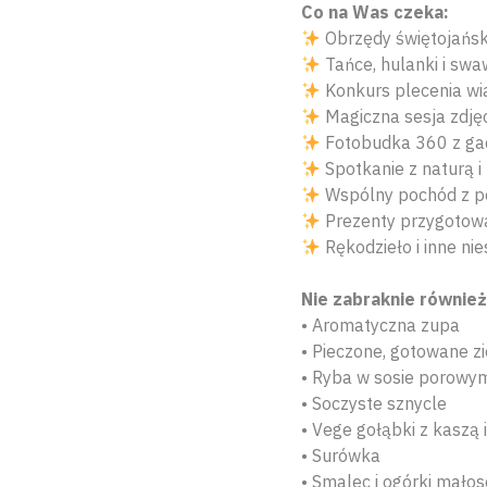
Co na Was czeka:
Obrzędy świętojańsk
Tańce, hulanki i sw
Konkurs plecenia wi
Magiczna sesja zdjęc
Fotobudka 360 z gadż
Spotkanie z naturą i
Wspólny pochód z po
Prezenty przygotow
Rękodzieło i inne ni
Nie zabraknie równie
• Aromatyczna zupa
• Pieczone, gotowane z
• Ryba w sosie porowy
• Soczyste sznycle
• Vege gołąbki z kaszą
• Surówka
• Smalec i ogórki mało