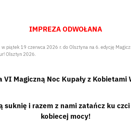
IMPREZA ODWOŁANA
w piątek 19 czerwca 2026 r. do Olsztyna na 6. edycję Magicz
ur! Olsztyn 2026.
 VI Magiczną Noc Kupały z Kobietami W
suknię i razem z nami zatańcz ku czci 
kobiecej mocy!